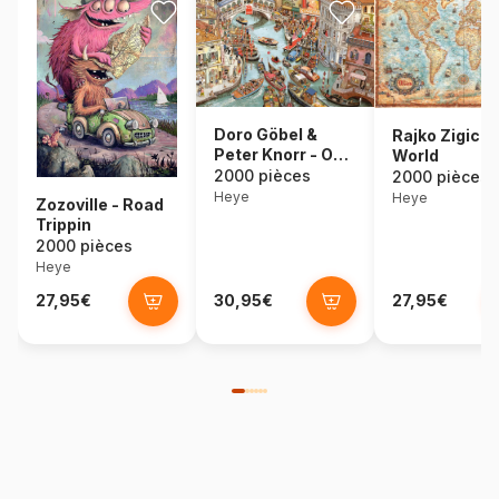
Doro Göbel &
Rajko Zigic -
Peter Knorr - O
World
Sole Mio!
2000 pièces
2000 pièces
Heye
Heye
Zozoville - Road
Trippin
2000 pièces
Heye
27,95€
30,95€
27,95€