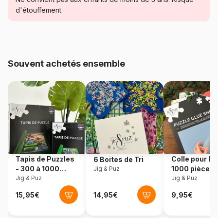
Catégorie
Puzzles - Plages et Îles de
d'étouffement.
rêve
Age
Puzzle pour Adultes (500 à
48.000 pièces)
Souvent achetés ensemble
Provenance
Allemagne
Référence
Heye-29860
EAN
4001689298609
Nombre de pièces
2000 pièces
Tapis de Puzzles
Colle pour Pu
6 Boites de Tri
- 300 à 1000
1000 pièces
Jig & Puz
Dimensions
136 x 0 x 48 cm
pièces
Jig & Puz
Jig & Puz