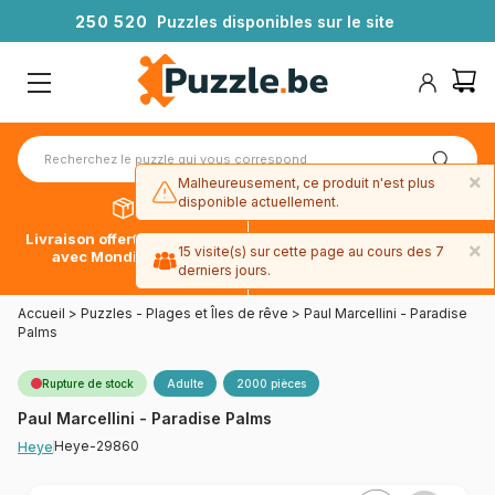
2
5
0
5
2
0
Puzzles disponibles sur le site
×
Malheureusement, ce produit n'est plus
disponible actuellement.
Livraison offerte dès 39€*
Paiement en 4x sans frais
×
15 visite(s) sur cette page au cours des 7
avec Mondial Relay
avec Paypal
derniers jours.
Accueil
>
Puzzles - Plages et Îles de rêve
>
Paul Marcellini - Paradise
Palms
Rupture de stock
Adulte
2000 pièces
Paul Marcellini - Paradise Palms
Heye-29860
Heye