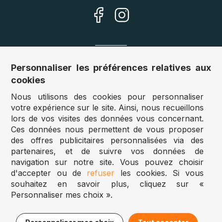
Nos sites
Personnaliser les préférences relatives aux
cookies
Allemagne :
www.puzzle.de
Nous utilisons des cookies pour personnaliser
Autriche :
www.puzzle.at
votre expérience sur le site. Ainsi, nous recueillons
Belgique :
www.puzzle.be
lors de vos visites des données vous concernant.
Royaume Uni :
www.jigsawpuzzle.co.uk
Ces données nous permettent de vous proposer
des offres publicitaires personnalisées via des
partenaires, et de suivre vos données de
Accès revendeurs / détaillants
navigation sur notre site. Vous pouvez choisir
d'accepter ou de
refuser
les cookies. Si vous
Vous avez un magasin ?
souhaitez en savoir plus, cliquez sur «
Vous souhaitez accéder à nos prix revendeurs ?
Personnaliser mes choix ».
Puzzle.be 2025
26,95€
Ajouter au panier