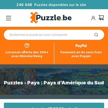
2
4
6
6
4
8
Puzzles disponibles sur le site
Livraison offerte dès 39€*
Paiement en 4x sans frais
avec Mondial Relay
avec Paypal
Accueil
>
Pays D Amerique Du Sud
Puzzles - Pays : Pays d'Amérique du Sud