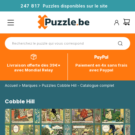
2
4
7
8
1
7
Puzzles disponibles sur le site
Livraison offerte dès 39€*
Paiement en 4x sans frais
avec Mondial Relay
avec Paypal
Accueil
>
Marques
>
Puzzles Cobble Hill - Catalogue complet
Cobble Hill