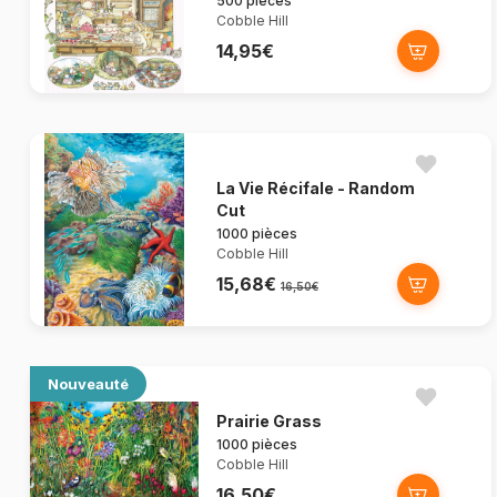
500 pièces
Cobble Hill
14,95€
La Vie Récifale - Random
Cut
1000 pièces
Cobble Hill
15,68€
16,50€
Nouveauté
Prairie Grass
1000 pièces
Cobble Hill
16,50€