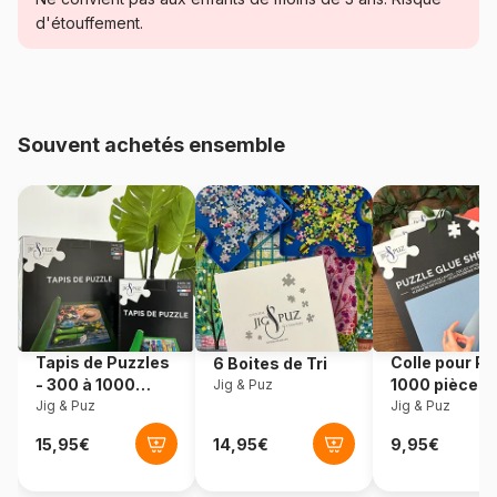
Catégorie
Puzzles - Cartes du Monde et
d'étouffement.
Mappemonde
Age
Puzzle pour Adultes (500 à
48.000 pièces)
Souvent achetés ensemble
Provenance
Allemagne
Référence
Heye-29845
EAN
4001689298456
Nombre de pièces
2000 pièces
Tapis de Puzzles
Colle pour Pu
6 Boites de Tri
- 300 à 1000
1000 pièces
Jig & Puz
Dimensions
69 x 0 x 97 cm
pièces
Jig & Puz
Jig & Puz