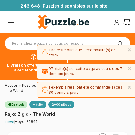
2
4
6
6
4
8
Puzzles disponibles sur le site
×
Il ne reste plus que 1 exemplaire(s) en
stock.
Livraison offerte dès 39€*
Paiement en 4x sans frais
×
97 visite(s) sur cette page au cours des 7
avec Mondial Relay
avec Paypal
derniers jours.
Accueil
>
Puzzles - Cartes du Monde et Mappemonde
>
Rajko Zigic -
×
1 exemplaire(s) ont été commandé(s) ces
The World
30 derniers jours.
En stock
Adulte
2000 pièces
Rajko Zigic - The World
Heye-29845
Heye