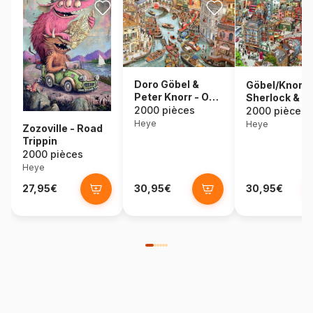
Doro Göbel &
Göbel/Knorr :
Peter Knorr - O
Sherlock & C
Sole Mio!
2000 pièces
2000 pièces
Heye
Heye
Zozoville - Road
Trippin
2000 pièces
Heye
27,95€
30,95€
30,95€