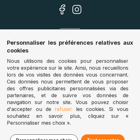
Nos sites
Personnaliser les préférences relatives aux
cookies
Allemagne :
www.puzzle.de
Nous utilisons des cookies pour personnaliser
Autriche :
www.puzzle.at
votre expérience sur le site. Ainsi, nous recueillons
Belgique :
www.puzzle.be
lors de vos visites des données vous concernant.
Royaume Uni :
www.jigsawpuzzle.co.uk
Ces données nous permettent de vous proposer
des offres publicitaires personnalisées via des
partenaires, et de suivre vos données de
Accès revendeurs / détaillants
navigation sur notre site. Vous pouvez choisir
d'accepter ou de
refuser
les cookies. Si vous
Vous avez un magasin ?
souhaitez en savoir plus, cliquez sur «
Vous souhaitez accéder à nos prix revendeurs ?
Personnaliser mes choix ».
Puzzle.be 2025
27,95€
Ajouter au panier