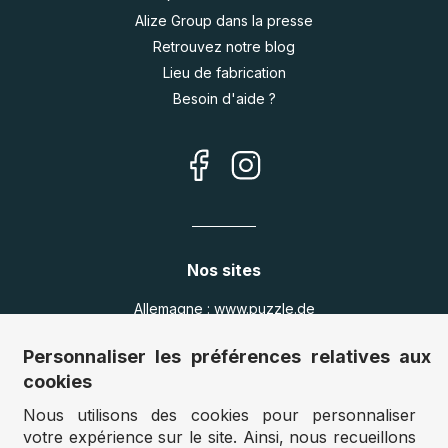
Alize Group dans la presse
Retrouvez notre blog
Lieu de fabrication
Besoin d'aide ?
Nos sites
Allemagne :
www.puzzle.de
Autriche :
www.puzzle.at
Personnaliser les préférences relatives aux
Belgique :
www.puzzle.be
cookies
Royaume Uni :
www.jigsawpuzzle.co.uk
Nous utilisons des cookies pour personnaliser
votre expérience sur le site. Ainsi, nous recueillons