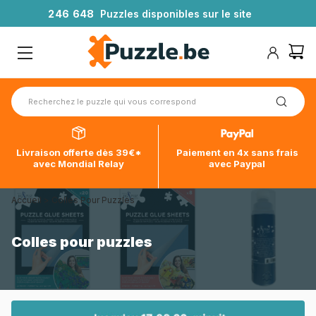
2
4
6
6
4
8
Puzzles disponibles sur le site
Livraison offerte dès 39€*
Paiement en 4x sans frais
avec Mondial Relay
avec Paypal
Accueil
>
Colles Pour Puzzles
Colles pour puzzles