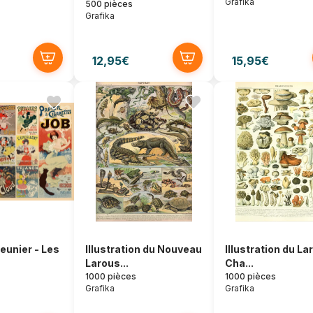
Grafika
500 pièces
Grafika
12,95€
15,95€
unier - Les
Illustration du Nouveau
Illustration du La
Larous...
Cha...
1000 pièces
1000 pièces
Grafika
Grafika