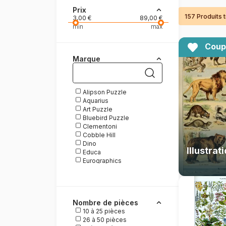
Prix
157 Produits 
Peinture au numéro
3,00 €
89,00 €
min
max
Coup
Marque
Alipson Puzzle
Aquarius
Art Puzzle
Bluebird Puzzle
Clementoni
Cobble Hill
Dino
Educa
Eurographics
Galison
Gibsons
Grafika
Heye
Nombre de pièces
La Loutre
10 à 25 pièces
Magnolia
26 à 50 pièces
Master Pieces