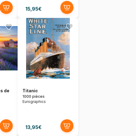
15,95€
ns de
Titanic
1000 pièces
Eurographics
13,95€