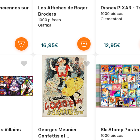
nciennes sur
Les Affiches de Roger
Disney PIXAR - T
Broders
1000 pièces
Clementoni
1000 pièces
Grafika
16,95€
12,95€
s Villains
Georges Meunier -
Ski Stamp Poste
Confettis et...
1000 pièces