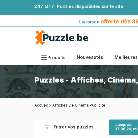
2
4
7
8
1
7
Puzzles disponibles sur le site
Livraison offerte dès 39€*
avec Mondial Relay
offerte dès 
Livraison
Nouveautés
Meilleures
Produits
Thèmes
Puzzles - Affiches, Cinéma,
Tailles
Formats
Accueil
>
Affiches De Cinema Publicite
Âges
Artistes
Filtrer vos puzzles
Accessoires
Puzzles en bois