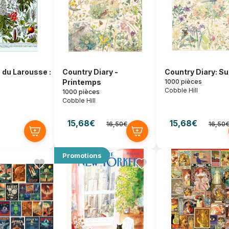
n du Larousse :
Country Diary -
Country Diary: 
Printemps
1000 pièces
Cobble Hill
1000 pièces
Cobble Hill
15,68€
15,68€
16,50€
16,50
Promotions