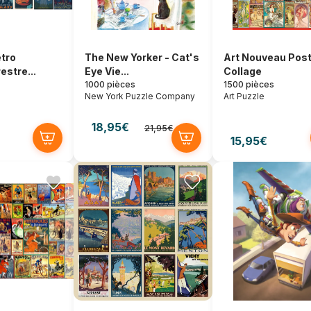
tro
The New Yorker - Cat's
Art Nouveau Pos
estre...
Eye Vie...
Collage
1000 pièces
1500 pièces
New York Puzzle Company
Art Puzzle
18,95€
21,95€
15,95€