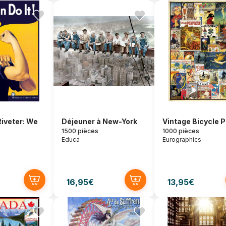
Riveter: We
Déjeuner à New-York
Vintage Bicycle 
1500 pièces
1000 pièces
Educa
Eurographics
16,95€
13,95€