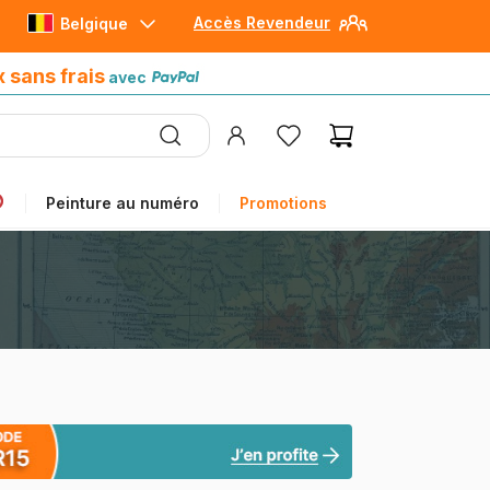
Accès Revendeur
Belgique
Paiement en 4x sans frais
avec Paypal
x sans frais
avec
Peinture au numéro
Promotions