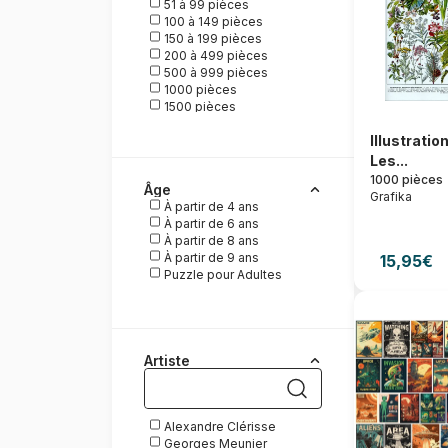
51 à 99 pièces
Nathan
100 à 149 pièces
New York Puzzle
150 à 199 pièces
Company
200 à 499 pièces
Plan 9
500 à 999 pièces
Puzzles DToys
1000 pièces
Ravensburger
1500 pièces
Schmidt Spiele
2000 pièces
Trefl
Illustratio
3000 pièces
Wrebbit
5000 pièces
Les...
6000 à 9000 pièces
1000 pièces
Âge
Posters
Grafika
À partir de 4 ans
À partir de 6 ans
À partir de 8 ans
À partir de 9 ans
15,95€
Puzzle pour Adultes
Artiste
Alexandre Clérisse
Georges Meunier