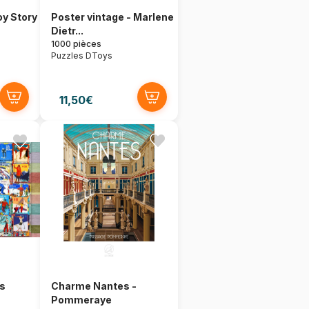
oy Story
Poster vintage - Marlene
Dietr...
1000 pièces
Puzzles DToys
11,50€
rs
Charme Nantes -
Pommeraye