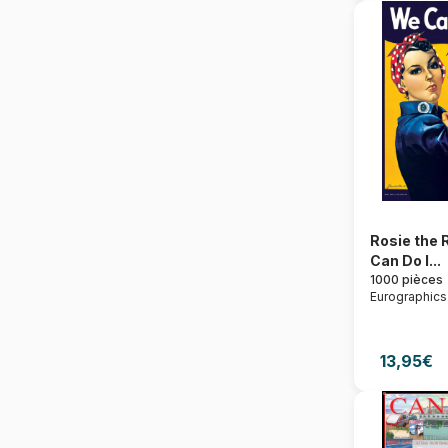
Rosie the 
Can Do I...
1000 pièces
Eurographics
13,95€