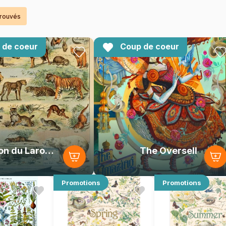
trouvés
 de coeur
Coup de coeur
Illustration du Larousse pour Tous : Mammifères, XIXè Siècle
The Oversell
Promotions
Promotions