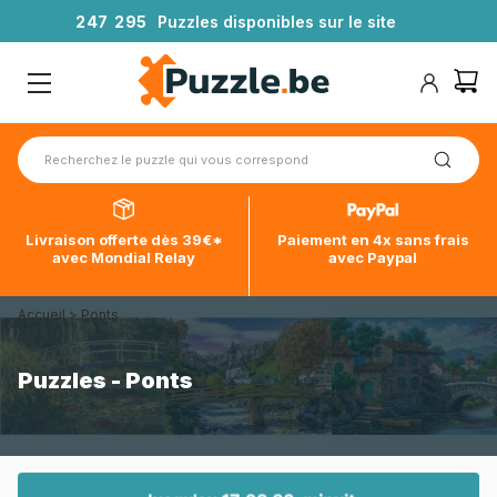
2
4
7
2
9
5
Puzzles disponibles sur le site
Livraison offerte dès 39€*
Paiement en 4x sans frais
avec Mondial Relay
avec Paypal
Accueil
>
Ponts
Puzzles - Ponts