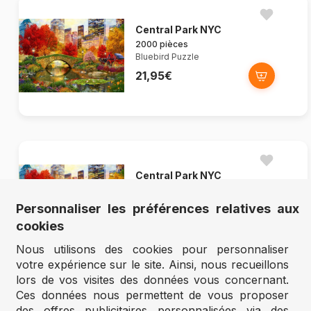
Central Park NYC
2000 pièces
Bluebird Puzzle
21,95€
Central Park NYC
1000 pièces
Bluebird Puzzle
Personnaliser les préférences relatives aux
13,95€
cookies
Nous utilisons des cookies pour personnaliser
votre expérience sur le site. Ainsi, nous recueillons
lors de vos visites des données vous concernant.
Ces données nous permettent de vous proposer
des offres publicitaires personnalisées via des