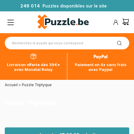
2
4
9
0
1
4
Puzzles disponibles sur le site
Livraison offerte dès 39€*
Paiement en 4x sans frais
avec Mondial Relay
avec Paypal
Accueil
>
Puzzle Triptyque
Puzzle Triptyque