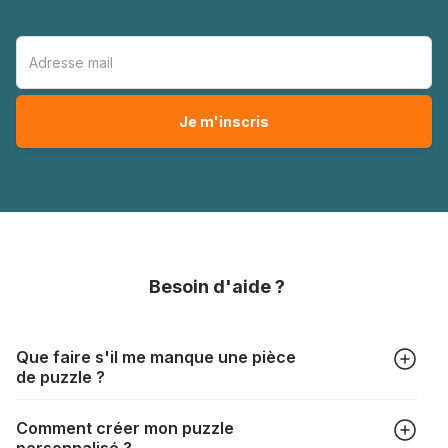
Besoin d'aide ?
Que faire s'il me manque une pièce
de puzzle ?
Tous les fabricants produisent leurs puzzles avec le plus
Comment créer mon puzzle
grand soin, mais il peut quand même arriver qu'il vous