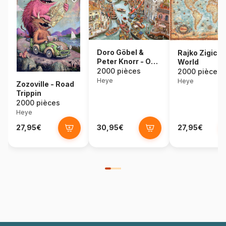
Doro Göbel &
Rajko Zigic -
Peter Knorr - O
World
Sole Mio!
2000 pièces
2000 pièces
Heye
Heye
Zozoville - Road
Trippin
2000 pièces
Heye
27,95€
30,95€
27,95€