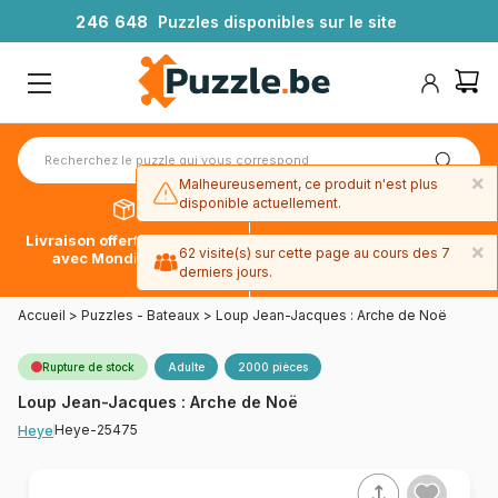
2
4
6
6
4
8
Puzzles disponibles sur le site
×
Malheureusement, ce produit n'est plus
disponible actuellement.
Livraison offerte dès 39€*
Paiement en 4x sans frais
×
62 visite(s) sur cette page au cours des 7
avec Mondial Relay
avec Paypal
derniers jours.
Accueil
>
Puzzles - Bateaux
>
Loup Jean-Jacques : Arche de Noë
Rupture de stock
Adulte
2000 pièces
Loup Jean-Jacques : Arche de Noë
Heye-25475
Heye