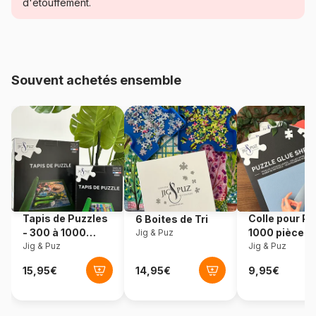
Catégorie
Puzzles - Bateaux
d'étouffement.
Age
Puzzle pour Adultes (500 à
48.000 pièces)
Souvent achetés ensemble
Provenance
Allemagne
Référence
Heye-25475
EAN
4001689254759
Nombre de pièces
2000 pièces
Tapis de Puzzles
Colle pour Pu
6 Boites de Tri
Dimensions
69 x 0 x 97 cm
- 300 à 1000
1000 pièces
Jig & Puz
pièces
Jig & Puz
Jig & Puz
Format boîte
Boîte triangulaire