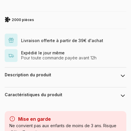
2000 pièces
Livraison offerte à partir de 39€ d'achat
Expédié le jour même
Pour toute commande payée avant 12h
Description du produit
Puzzle 2000 pièces. Arche Noah de la marque HEYE, de la
série Cartoon Boîte triangulaire et de l'artiste Jean-Jacques
Caractéristiques du produit
Loup - Dimensions du puzzle monté : 69 cm x 97 cm - Label
FSC (ce label environnemental a pour but d'assurer que la
production de bois ou d'un produit à base de bois respecte
Marque
Heye, des puzzles aux images
les procédures garantissant la gestion durable des forêts)
uniques
Mise en garde
Ne convient pas aux enfants de moins de 3 ans. Risque