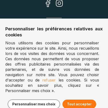
Nos sites
Personnaliser les préférences relatives aux
cookies
Allemagne :
www.puzzle.de
Nous utilisons des cookies pour personnaliser
Autriche :
www.puzzle.at
votre expérience sur le site. Ainsi, nous recueillons
Belgique :
www.puzzle.be
lors de vos visites des données vous concernant.
Royaume Uni :
www.jigsawpuzzle.co.uk
Ces données nous permettent de vous proposer
des offres publicitaires personnalisées via des
partenaires, et de suivre vos données de
Accès revendeurs / détaillants
navigation sur notre site. Vous pouvez choisir
d'accepter ou de
refuser
les cookies. Si vous
Vous avez un magasin ?
souhaitez en savoir plus, cliquez sur «
Vous souhaitez accéder à nos prix revendeurs ?
Personnaliser mes choix ».
Puzzle.be 2025
30,95€
Ajouter au panier
Personnaliser mes choix
Tout accepter