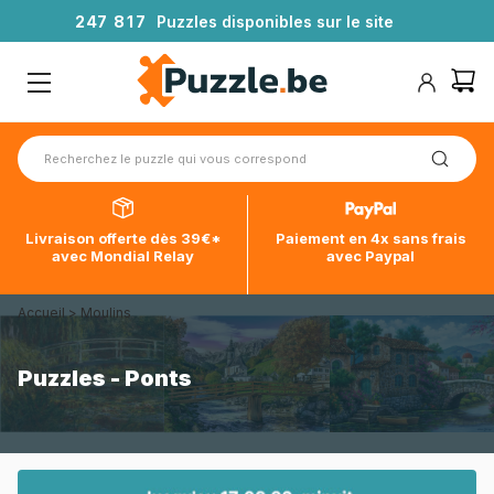
2
4
7
8
1
7
Puzzles disponibles sur le site
Livraison offerte dès 39€*
Paiement en 4x sans frais
avec Mondial Relay
avec Paypal
Accueil
>
Moulins
Puzzles - Ponts