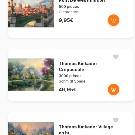
Pont De Westminster
500 pièces
Clementoni
9,95€
Thomas Kinkade :
Crépuscule
3000 pièces
Schmidt Spiele
46,95€
Thomas Kinkade : Village
en hi...