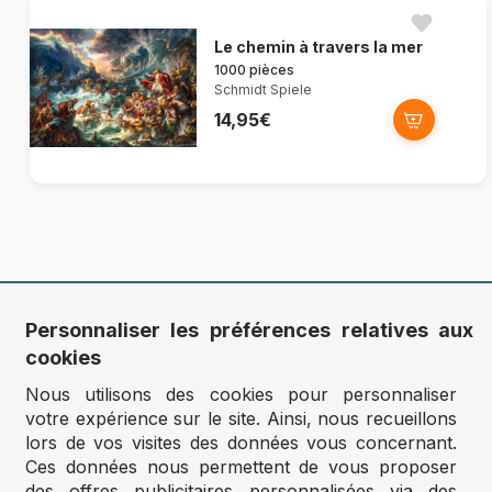
Le chemin à travers la mer
1000 pièces
Schmidt Spiele
14,95€
Personnaliser les préférences relatives aux
cookies
Inscription Newsletter
Nous utilisons des cookies pour personnaliser
Vous êtes la pièce manquante de notre puzzle !
votre expérience sur le site. Ainsi, nous recueillons
Recevez les dernières informations directement dans votre boîte
lors de vos visites des données vous concernant.
mail (promotions, nouveautés…)
Ces données nous permettent de vous proposer
des offres publicitaires personnalisées via des