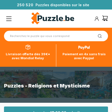
2
5
0
5
2
0
Puzzles disponibles sur le site
Livraison offerte dès 39€*
Paiement en 4x sans frais
avec Mondial Relay
avec Paypal
Accueil
>
Religions Et Mysticisme
Puzzles - Religions et Mysticisme