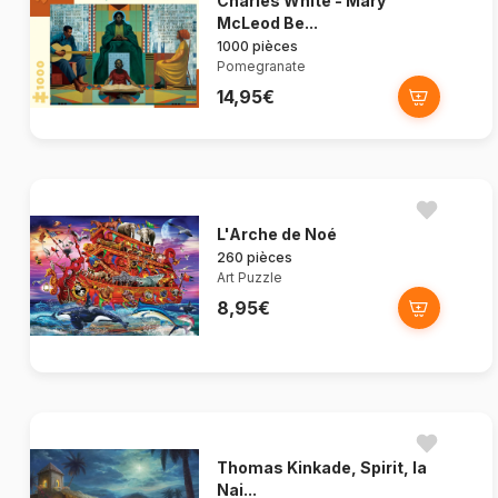
Charles White - Mary
McLeod Be...
1000 pièces
Pomegranate
14,95€
L'Arche de Noé
260 pièces
Art Puzzle
8,95€
Thomas Kinkade, Spirit, la
Nai...