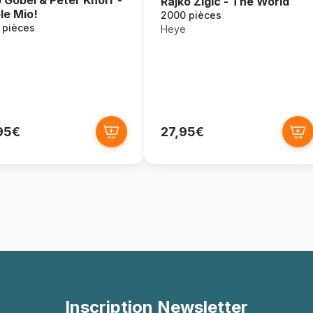
 Göbel & Peter Knorr -
Rajko Zigic - The World
le Mio!
2000 pièces
 pièces
Heye
95€
27,95€
Inscription Newsletter