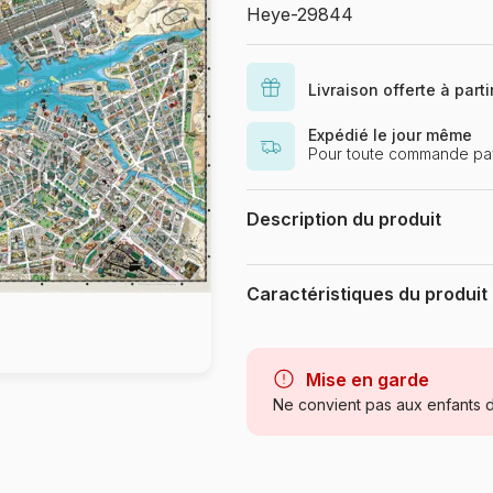
Heye-29844
Livraison offerte à part
Expédié le jour même
Pour toute commande pa
Description du produit
Puzzle 2000 pièces. City of Pop 
du puzzle monté : 69 x 97 cm - L
Caractéristiques du produit
d'assurer que la production de bo
procédures garantissant la gestio
Marque
Catégorie
Mise en garde
Ne convient pas aux enfants d
Age