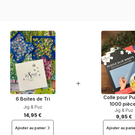
Provenance
Référence
EAN
Nombre de pièces
Dimensions
Colle pour Pu
6 Boites de Tri
1000 pièc
Jig & Puz
Jig & Puz
14,95 €
9,95 €
Ajouter au panier
Ajouter au pani