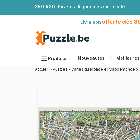
2
5
0
5
2
0
Puzzles disponibles sur le site
Livraison offerte dès 39€*
avec Mondial Relay
offerte dès 
Livraison
Nouveautés
Meilleures
Produits
Accueil
>
Puzzles - Cartes du Monde et Mappemonde
>
Thèmes
Tailles
Formats
Âges
Artistes
Accessoires
Puzzles en bois