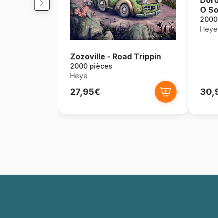
Doro
O So
2000
Heye
Zozoville - Road Trippin
2000 pièces
Heye
27,95€
30,