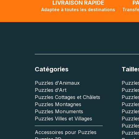
LIVRAISON RAPIDE
P
Adaptée à toutes les destinations
Transfe
Catégories
Taille
Puzzles d'Animaux
Puzzles
Puzzles d'Art
Puzzles
Puzzles Cottages et Châlets
Puzzle
Puzzles Montagnes
Puzzle
Puzzles Monuments
Puzzles
Puzzles Villes et Villages
Puzzles
Puzzle
Accessoires pour Puzzles
Puzzle