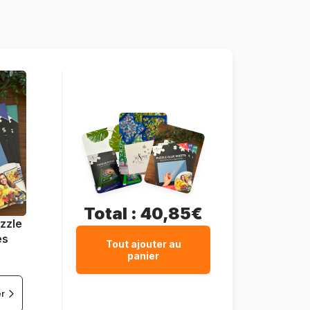
Allemagne
Heye-29844
4001689298449
2000 pièces
69 x 0 x 97 cm
Total :
40,85€
zzle
es
Tout ajouter au
panier
er