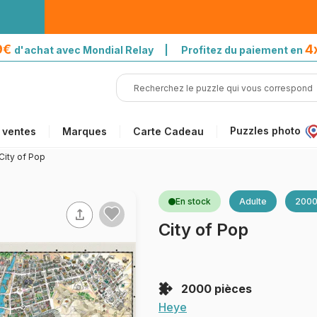
39€
4
d'achat avec Mondial Relay | Profitez du paiement en
Puzzles photo
 ventes
Marques
Carte Cadeau
City of Pop
En stock
Adulte
2000
City of Pop
2000 pièces
Heye