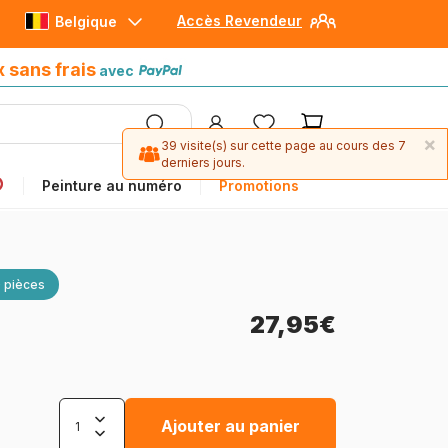
Accès Revendeur
Belgique
Paiement en 4x sans frais
avec Paypal
x sans frais
avec
×
39 visite(s) sur cette page au cours des 7
derniers jours.
Peinture au numéro
Promotions
 pièces
27,95€
Ajouter au panier