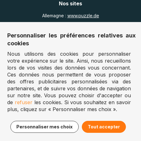
Nos sites
Allemagne :
www.puzzle.de
Autriche :
www.puzzle.at
Belgique :
www.puzzle.be
Personnaliser les préférences relatives aux
Royaume Uni :
www.jigsawpuzzle.co.uk
cookies
Nous utilisons des cookies pour personnaliser
votre expérience sur le site. Ainsi, nous recueillons
Accès revendeurs / détaillants
lors de vos visites des données vous concernant.
Ces données nous permettent de vous proposer
Vous avez un magasin ?
des offres publicitaires personnalisées via des
Vous souhaitez accéder à nos prix revendeurs ?
partenaires, et de suivre vos données de navigation
sur notre site. Vous pouvez choisir d'accepter ou
Puzzle.be 2025
de
refuser
les cookies. Si vous souhaitez en savoir
plus, cliquez sur « Personnaliser mes choix ».
Personnaliser mes choix
Tout accepter
Filtrer
Trier
Filtrer
Trier