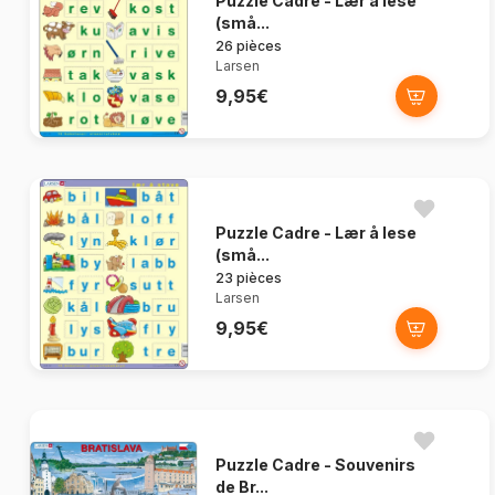
Puzzle Cadre - Lær å lese
(små...
26 pièces
Larsen
9,95€
Puzzle Cadre - Lær å lese
(små...
23 pièces
Larsen
9,95€
Puzzle Cadre - Souvenirs
de Br...