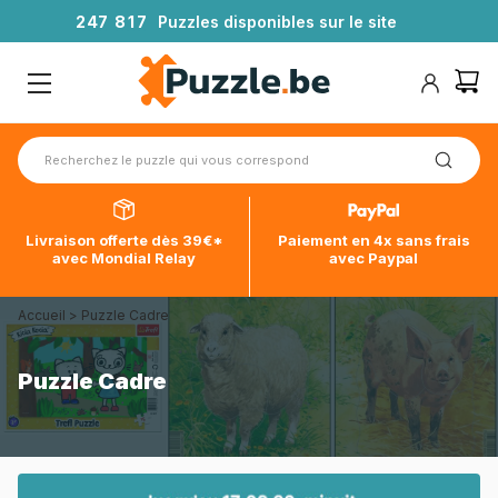
2
4
7
8
1
7
Puzzles disponibles sur le site
Livraison offerte dès 39€*
Paiement en 4x sans frais
avec Mondial Relay
avec Paypal
Accueil
>
Puzzle Cadre
Puzzle Cadre