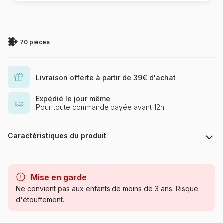
70 pièces
Livraison offerte à partir de 39€ d'achat
Expédié le jour même
Pour toute commande payée avant 12h
Caractéristiques du produit
Marque
Larsen
Mise en garde
Catégorie
Puzzles - Cartes du Monde et
Ne convient pas aux enfants de moins de 3 ans. Risque
Mappemonde
d'étouffement.
Age
à partir de 6 ans (50 à 100