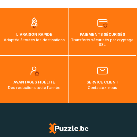
mois et demi pour arriver à destination. Il est donc normal
que pendant la traversée, le suivi de votre commande ne
soit pas modifié. Ce dernier reprendra lorsque votre colis
aura touché terre.
LIVRAISON RAPIDE
PAIEMENTS SÉCURISÉS
Adaptée à toutes les destinations
Transferts sécurisés par cryptage
SSL
AVANTAGES FIDÉLITÉ
SERVICE CLIENT
Des réductions toute l'année
Contactez-nous