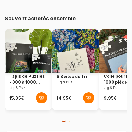
pièces)
Souvent achetés ensemble
Provenance
Norvège
Référence
Larsen-A29-CT
EAN
7023852113448
Nombre de pièces
70 pièces
Tapis de Puzzles
Colle pour Pu
6 Boites de Tri
Dimensions
37 x 29 cm
- 300 à 1000
1000 pièces
Jig & Puz
pièces
Jig & Puz
Jig & Puz