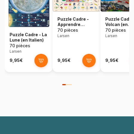
Puzzle Cadre -
Puzzle Cadre
Apprendre
Volcan (en
l'Anglais 6 :
Estonien)
70 pièces
70 pièces
Puzzle Cadre - La
L'Ecole (en
Larsen
Larsen
Lune (en Italien)
Anglais)
70 pièces
Larsen
9,95€
9,95€
9,95€