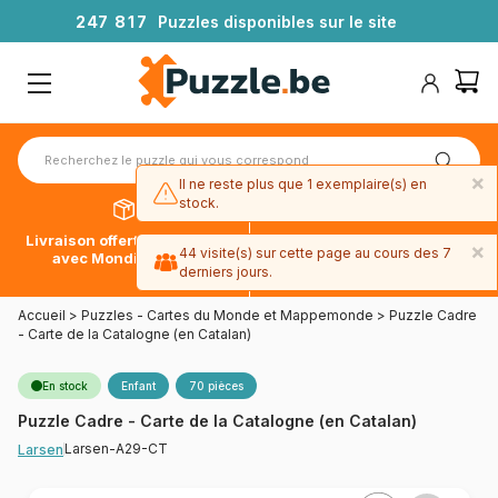
2
4
7
8
1
7
Puzzles disponibles sur le site
×
Il ne reste plus que 1 exemplaire(s) en
stock.
Livraison offerte dès 39€*
Paiement en 4x sans frais
×
44 visite(s) sur cette page au cours des 7
avec Mondial Relay
avec Paypal
derniers jours.
Accueil
>
Puzzles - Cartes du Monde et Mappemonde
>
Puzzle Cadre
- Carte de la Catalogne (en Catalan)
En stock
Enfant
70 pièces
Puzzle Cadre - Carte de la Catalogne (en Catalan)
Larsen-A29-CT
Larsen