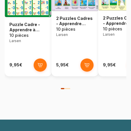
2 Puzzles Ca
2 Puzzles Cadres
- Apprendre
- Apprendre
Puzzle Cadre -
l'Anglais : R
l'Anglais : Read
10 pièces
10 pièces
Apprendre à
and Look 15-
and Look 13-14
Larsen
Larsen
Compter :
10 pièces
(en Anglais)
(en Anglais)
L'Addition de 1 à
Larsen
10
9,95€
5,95€
9,95€