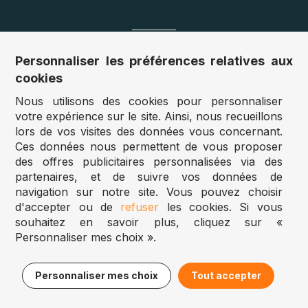
Nos sites
Personnaliser les préférences relatives aux
cookies
Allemagne :
www.puzzle.de
Nous utilisons des cookies pour personnaliser
Autriche :
www.puzzle.at
votre expérience sur le site. Ainsi, nous recueillons
Belgique :
www.puzzle.be
lors de vos visites des données vous concernant.
Royaume Uni :
www.jigsawpuzzle.co.uk
Ces données nous permettent de vous proposer
des offres publicitaires personnalisées via des
partenaires, et de suivre vos données de
Accès revendeurs / détaillants
navigation sur notre site. Vous pouvez choisir
d'accepter ou de
refuser
les cookies. Si vous
Vous avez un magasin ?
souhaitez en savoir plus, cliquez sur «
Vous souhaitez accéder à nos prix revendeurs ?
Personnaliser mes choix ».
Puzzle.be 2025
9,95€
Ajouter au panier
Personnaliser mes choix
Tout accepter