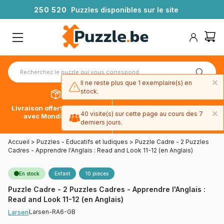
2
5
0
5
2
0
Puzzles disponibles sur le site
×
Il ne reste plus que 1 exemplaire(s) en
stock.
Livraison offerte dès 39€*
Paiement en 4x sans frais
×
40 visite(s) sur cette page au cours des 7
avec Mondial Relay
avec Paypal
derniers jours.
Accueil
>
Puzzles - Educatifs et ludiques
>
Puzzle Cadre - 2 Puzzles
Cadres - Apprendre l'Anglais : Read and Look 11-12 (en Anglais)
En stock
Enfant
10 pièces
Puzzle Cadre - 2 Puzzles Cadres - Apprendre l'Anglais :
Read and Look 11-12 (en Anglais)
Larsen-RA6-GB
Larsen