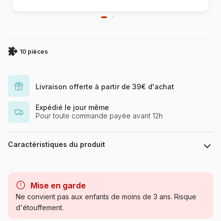
10 pièces
Livraison offerte à partir de 39€ d'achat
Expédié le jour même
Pour toute commande payée avant 12h
Caractéristiques du produit
Marque
Larsen
Mise en garde
Catégorie
Puzzles - Educatifs et ludiques
Ne convient pas aux enfants de moins de 3 ans. Risque
d'étouffement.
Age
à partir de 3 ans (11 à 20