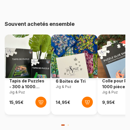
pièces)
Provenance
Norvège
Souvent achetés ensemble
Référence
Larsen-RA6-GB
Nombre de pièces
10 pièces
Dimensions
29 x 18 cm
Tapis de Puzzles
Colle pour Pu
6 Boites de Tri
- 300 à 1000
1000 pièces
Jig & Puz
pièces
Jig & Puz
Jig & Puz