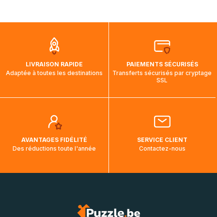
par bateau et peuvent nécessiter actuellement jusqu'à 2
mois et demi pour arriver à destination. Il est donc normal
que pendant la traversée, le suivi de votre commande ne
soit pas modifié. Ce dernier reprendra lorsque votre colis
aura touché terre.
LIVRAISON RAPIDE
PAIEMENTS SÉCURISÉS
Adaptée à toutes les destinations
Transferts sécurisés par cryptage
SSL
AVANTAGES FIDÉLITÉ
SERVICE CLIENT
Des réductions toute l'année
Contactez-nous