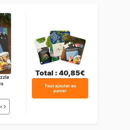
37 pièces
37 x 29 cm
Total :
40,85€
zzle
es
Tout ajouter au
panier
er