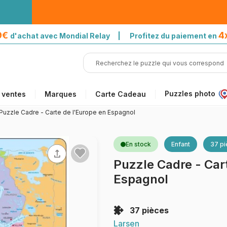
39€
4
d'achat avec Mondial Relay | Profitez du paiement en
Puzzles photo
 ventes
Marques
Carte Cadeau
Puzzle Cadre - Carte de l'Europe en Espagnol
En stock
Enfant
37 p
Puzzle Cadre - Car
Espagnol
37 pièces
Larsen