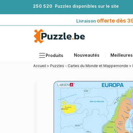
2
5
0
5
2
0
Puzzles disponibles sur le site
Livraison offerte dès 39€*
avec Mondial Relay
offerte dès 
Livraison
Nouveautés
Meilleures
Produits
Accueil
>
Puzzles - Cartes du Monde et Mappemonde
>
Thèmes
Tailles
Formats
Âges
Artistes
Accessoires
Puzzles en bois