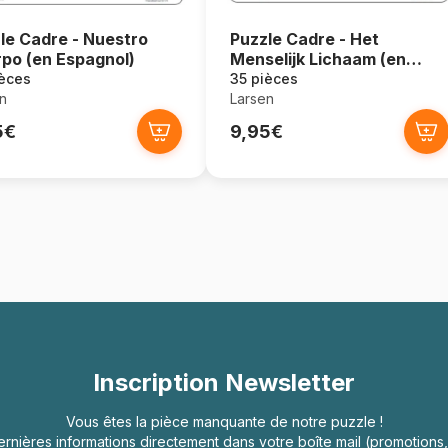
le Cadre - Nuestro
Puzzle Cadre - Het
po (en Espagnol)
Menselijk Lichaam (en
Hollandais)
ièces
35 pièces
n
Larsen
5€
9,95€
Inscription Newsletter
Vous êtes la pièce manquante de notre puzzle !
rnières informations directement dans votre boîte mail (promotion