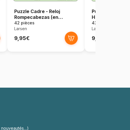
Puzzle Cadre - Reloj
Puzzle Cadre - H
Rompecabezas (en
Het (en Hollanda
Espagnol)
42 pièces
42 pièces
Larsen
Larsen
9,95€
9,95€
s, nouveautés…)