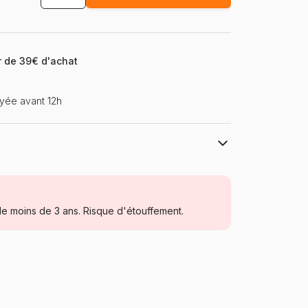
ir de 39€ d'achat
yée avant 12h
Larsen
Puzzles - Cartes du Monde et
Mappemonde
e moins de 3 ans. Risque d'étouffement.
à partir de 5 ans (31 à 49 pièces)
Norvège
Larsen-A8-ES
7023852112526