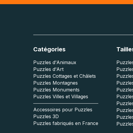
Catégories
Taille
Puzzles d'Animaux
Puzzles
Puzzles d'Art
Puzzles
Puzzles Cottages et Châlets
Puzzle
Puzzles Montagnes
Puzzle
Puzzles Monuments
Puzzles
Puzzles Villes et Villages
Puzzles
Puzzle
Accessoires pour Puzzles
Puzzle
Puzzles 3D
Puzzle
Puzzles fabriqués en France
Puzzle