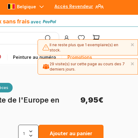
Accès Revendeur
Belgique
Paiement en 4x sans frais
avec Paypal
x sans frais
avec
×
Il ne reste plus que 1 exemplaire(s) en
stock.
Peinture au numéro
Promotions
×
29 visite(s) sur cette page au cours des 7
derniers jours.
ièces
te de l'Europe en
9,95€
Ajouter au panier