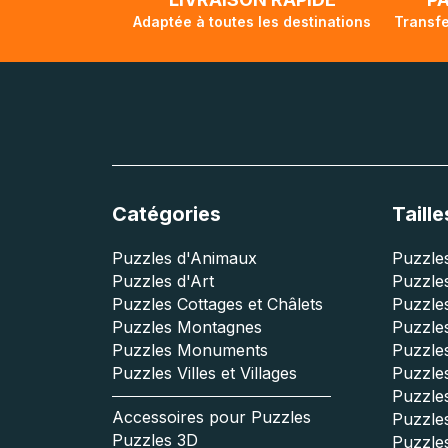
Adaptée à toutes les destinations
Transfe
Catégories
Taille
Puzzles d'Animaux
Puzzles
Puzzles d'Art
Puzzles
Puzzles Cottages et Châlets
Puzzle
Puzzles Montagnes
Puzzle
Puzzles Monuments
Puzzles
Puzzles Villes et Villages
Puzzles
Puzzle
Accessoires pour Puzzles
Puzzle
Puzzles 3D
Puzzle