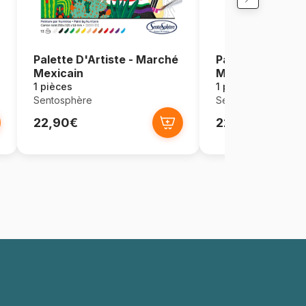
Palette D'Artiste - Marché
Palette D'Artiste
Mexicain
Marrakech
1 pièces
1 pièces
Sentosphère
Sentosphère
22,90€
22,90€