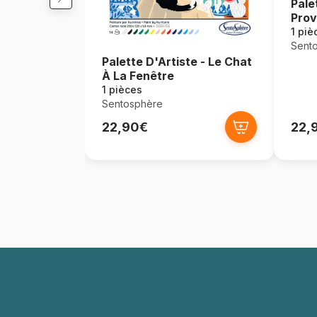
Pale
Pro
1 piè
Sent
Palette D'Artiste - Le Chat
À La Fenêtre
1 pièces
Sentosphère
22,90€
22,