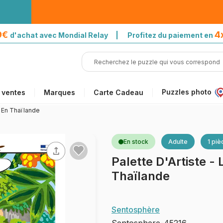
39€
4
d'achat avec Mondial Relay | Profitez du paiement en
Puzzles photo
 ventes
Marques
Carte Cadeau
n En Thaïlande
En stock
Adulte
1 piè
Palette D'Artiste -
Thaïlande
Sentosphère