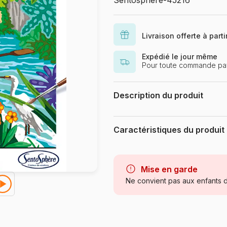
Sentosphere-45216
Livraison offerte à part
Expédié le jour même
Pour toute commande pa
Description du produit
Création Véronique Debroise
🎨 Peinture par numéros, Une pare
Caractéristiques du produit
Et si vous vous accordiez un mom
Avec cette peinture par numéros au
Marque
pour créer une œuvre élégante, tou
Accessible à tous, cette activité
Catégorie
Mise en garde
apaisante et gratifiante.
Ne convient pas aux enfants d
Age
🌿 Une peinture qui allie plaisir 
Provenance
Parce que créer peut aussi rimer 