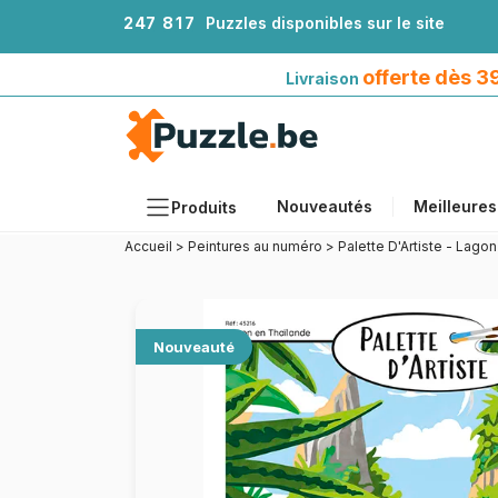
2
4
7
8
1
7
Puzzles disponibles sur le site
Livraison offerte dès 39€*
avec Mondial Relay
offerte dès 
Livraison
Nouveautés
Meilleures
Produits
Accueil
>
Peintures au numéro
>
Palette D'Artiste - Lago
Thèmes
Tailles
Formats
Nouveauté
Âges
Artistes
Accessoires
Puzzles en bois