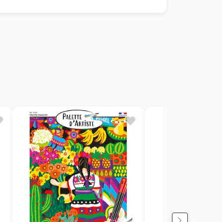
necter du quotidien
 esthétique
lorisante
32,5 cm)
ec 50 % d’ingrédients bio-sourcés d’origine
s visuels