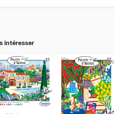
• Une activité idéale pour décon
• La fierté de réaliser une œuvre
• Une idée cadeau originale et va
📦 Contenu du coffret
• 1 tableau en carte toilée (25 x 
• Peintures à base d’acrylique av
s intéresser
végétale et européenne.
• 2 à 3 pinceaux de qualité
• 1 palette de mélange
• 1 notice multilingue avec repère