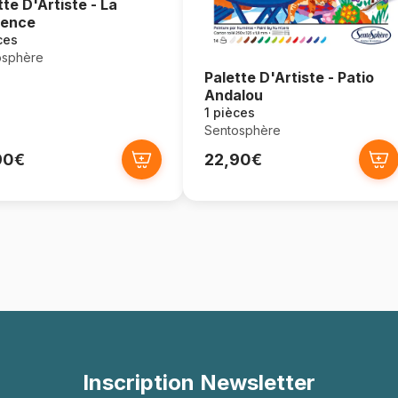
tte D'Artiste - La
vence
ces
osphère
Palette D'Artiste - Patio
Andalou
1 pièces
Sentosphère
90€
22,90€
Inscription Newsletter