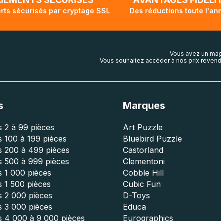
rts sécurisés par cryptage SSL
Des réductions toute l'an
Vous avez un mag
Vous souhaitez accéder à nos prix revend
s
Marques
 2 à 99 pièces
Art Puzzle
 100 à 199 pièces
Bluebird Puzzle
s 200 à 499 pièces
Castorland
s 500 à 999 pièces
Clementoni
 1 000 pièces
Cobble Hill
 1 500 pièces
Cubic Fun
s 2 000 pièces
D-Toys
s 3 000 pièces
Educa
s 4 000 à 9 000 pièces
Eurographics