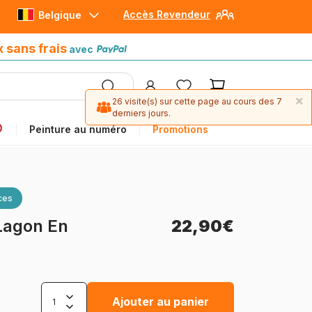
Accès Revendeur
Belgique
Paiement en 4x sans frais
avec Paypal
x sans frais
avec
×
26 visite(s) sur cette page au cours des 7
derniers jours.
Peinture au numéro
Promotions
ces
 Lagon En
22,90€
Ajouter au panier