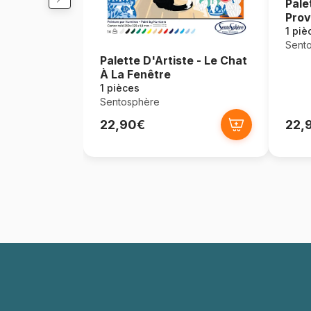
Pale
Pro
1 piè
Sent
Palette D'Artiste - Le Chat
À La Fenêtre
1 pièces
Sentosphère
22,90€
22,