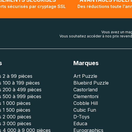
rts sécurisés par cryptage SSL
Des réductions toute l'an
Vous avez un mag
Vous souhaitez accéder à nos prix revend
s
Marques
 2 à 99 pièces
Art Puzzle
 100 à 199 pièces
Bluebird Puzzle
s 200 à 499 pièces
Castorland
s 500 à 999 pièces
Clementoni
 1 000 pièces
Cobble Hill
 1 500 pièces
Cubic Fun
s 2 000 pièces
D-Toys
s 3 000 pièces
Educa
s 4 000 à 9 000 pièces
Eurographics