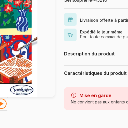
Sentosphere-45210
Livraison offerte à part
Expédié le jour même
Pour toute commande pa
Description du produit
Création Véronique Debroise
🎨 Peinture par numéros, Une pare
Caractéristiques du produit
Et si vous vous accordiez un mom
Avec cette peinture par numéros au
Marque
pour créer une œuvre élégante, tou
Accessible à tous, cette activité
Catégorie
Mise en garde
apaisante et gratifiante.
Ne convient pas aux enfants d
Age
🌿 Une peinture qui allie plaisir 
Provenance
Parce que créer peut aussi rimer 