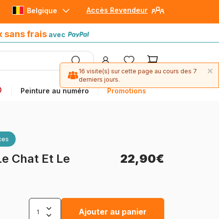
Accès Revendeur
Belgique
Paiement en 4x sans frais
avec Paypal
x sans frais
avec
×
16 visite(s) sur cette page au cours des 7
derniers jours.
Peinture au numéro
Promotions
ces
Le Chat Et Le
22,90€
Ajouter au panier