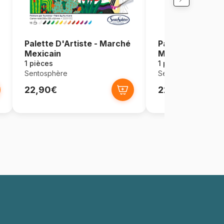
Palette D'Artiste - Marché
Palette D'Artiste
Mexicain
Marrakech
1 pièces
1 pièces
Sentosphère
Sentosphère
22,90€
22,90€