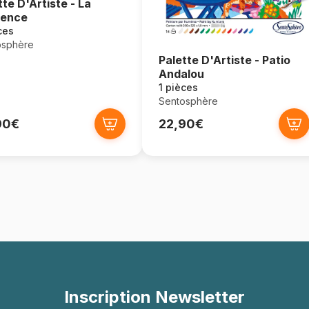
tte D'Artiste - La
vence
ces
osphère
Palette D'Artiste - Patio
Andalou
1 pièces
Sentosphère
90€
22,90€
Inscription Newsletter