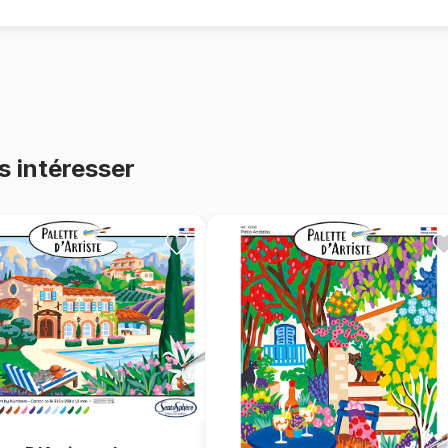
• Une activité idéale pour décon
• La fierté de réaliser une œuvre
• Une idée cadeau originale et va
📦 Contenu du coffret
• 1 tableau en carte toilée (25 x 
• Peintures à base d’acrylique av
s intéresser
végétale et européenne.
• 2 à 3 pinceaux de qualité
• 1 palette de mélange
• 1 notice multilingue avec repère