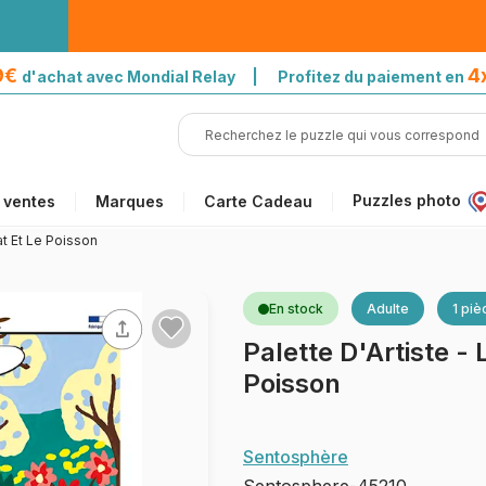
39€
4
d'achat avec Mondial Relay | Profitez du paiement en
Puzzles photo
 ventes
Marques
Carte Cadeau
at Et Le Poisson
En stock
Adulte
1 piè
Palette D'Artiste - 
Poisson
Sentosphère