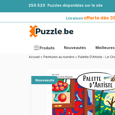
2
5
0
5
2
0
Puzzles disponibles sur le site
Livraison offerte dès 39€*
avec Mondial Relay
offerte dès 
Livraison
Nouveautés
Meilleures
Produits
Accueil
>
Peintures au numéro
>
Palette D'Artiste - Le Ch
Thèmes
Tailles
Formats
Nouveauté
Âges
Artistes
Accessoires
Puzzles en bois