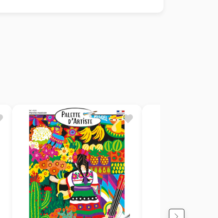
necter du quotidien
 esthétique
lorisante
32,5 cm)
ec 50 % d’ingrédients bio-sourcés d’origine
s visuels