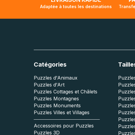
Adaptée à toutes les destinations
Transfe
Catégories
Taille
Puzzles d'Animaux
Puzzles
Puzzles d'Art
Puzzles
Puzzles Cottages et Châlets
Puzzle
Puzzles Montagnes
Puzzle
Puzzles Monuments
Puzzles
Puzzles Villes et Villages
Puzzles
Puzzle
Accessoires pour Puzzles
Puzzle
Puzzles 3D
Puzzle