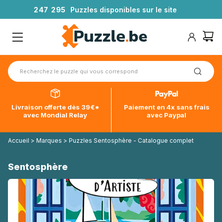
2
4
7
2
9
5
Puzzles disponibles sur le site
Livraison offerte dès 39€*
Paiement en 4x sans frais
avec Mondial Relay
avec Paypal
Accueil
>
Marques
>
Puzzles Sentosphère - Catalogue complet
Sentosphère