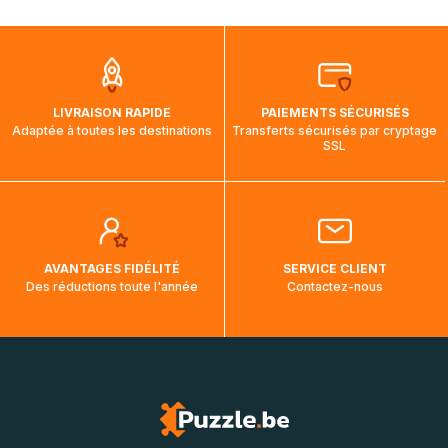
mois et demi pour arriver à destination. Il est donc normal
que pendant la traversée, le suivi de votre commande ne
soit pas modifié. Ce dernier reprendra lorsque votre colis
aura touché terre.
LIVRAISON RAPIDE
PAIEMENTS SÉCURISÉS
Adaptée à toutes les destinations
Transferts sécurisés par cryptage
SSL
AVANTAGES FIDÉLITÉ
SERVICE CLIENT
Des réductions toute l'année
Contactez-nous