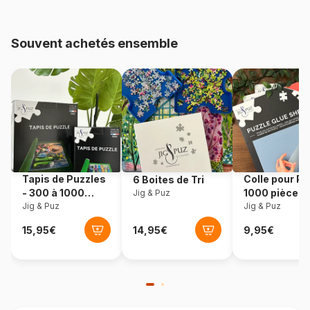
pièces)
Souvent achetés ensemble
Provenance
Allemagne
Référence
Ravensburger-10021
EAN
4005556100217
Nombre de pièces
150 pièces
Tapis de Puzzles
Colle pour Pu
6 Boites de Tri
Dimensions
49 x 36 cm
- 300 à 1000
1000 pièces
Jig & Puz
pièces
Jig & Puz
Jig & Puz