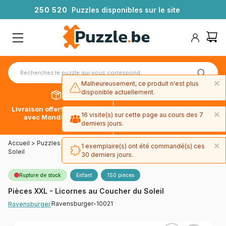
2
5
0
5
2
0
Puzzles disponibles sur le site
×
Malheureusement, ce produit n'est plus
disponible actuellement.
Livraison offerte dès 39€*
Paiement en 4x sans frais
×
16 visite(s) sur cette page au cours des 7
avec Mondial Relay
avec Paypal
derniers jours.
Accueil
>
Puzzles - Licornes
>
Pièces XXL - Licornes au Coucher du
×
1 exemplaire(s) ont été commandé(s) ces
Soleil
30 derniers jours.
Rupture de stock
Enfant
150 pièces
Pièces XXL - Licornes au Coucher du Soleil
Ravensburger-10021
Ravensburger