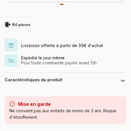
150 pièces
Livraison offerte à partir de 39€ d'achat
Expédié le jour même
Pour toute commande payée avant 12h
Caractéristiques du produit
Marque
Ravensburger, le leader
européen du puzzle
Mise en garde
Ne convient pas aux enfants de moins de 3 ans. Risque
Catégorie
Puzzles - Licornes
d'étouffement.
Age
à partir de 8 ans (101 à 250