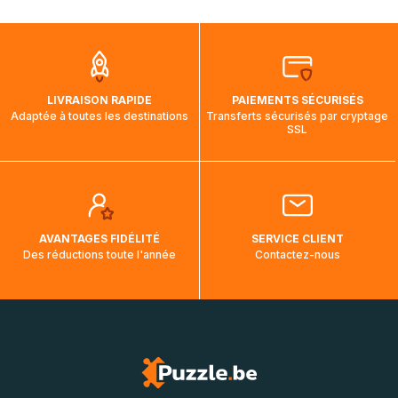
mois et demi pour arriver à destination. Il est donc normal
que pendant la traversée, le suivi de votre commande ne
soit pas modifié. Ce dernier reprendra lorsque votre colis
aura touché terre.
LIVRAISON RAPIDE
PAIEMENTS SÉCURISÉS
Adaptée à toutes les destinations
Transferts sécurisés par cryptage
SSL
AVANTAGES FIDÉLITÉ
SERVICE CLIENT
Des réductions toute l'année
Contactez-nous