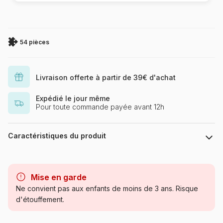
54 pièces
Livraison offerte à partir de 39€ d'achat
Expédié le jour même
Pour toute commande payée avant 12h
Caractéristiques du produit
Marque
Ravensburger, le leader
européen du puzzle
Mise en garde
Ne convient pas aux enfants de moins de 3 ans. Risque
Catégorie
Puzzles - Personnages
d'étouffement.
Célèbres