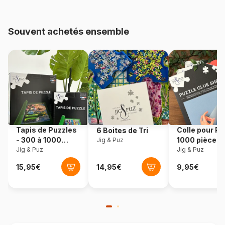
Age
à partir de 6 ans (50 à 100
pièces)
Souvent achetés ensemble
Provenance
Allemagne
Référence
Ravensburger-79784-11918-02
Nombre de pièces
54 pièces
Dimensions
7 x 7 cm
Tapis de Puzzles
Colle pour Pu
6 Boites de Tri
- 300 à 1000
1000 pièces
Jig & Puz
pièces
Jig & Puz
Jig & Puz