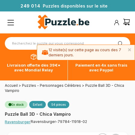
2
4
9
0
1
4
Puzzles disponibles sur le site
×
12 visite(s) sur cette page au cours des 7
derniers jours.
Livraison offerte dès 39€*
Paiement en 4x sans frais
avec Mondial Relay
avec Paypal
Accueil
>
Puzzles - Personnages Célèbres
>
Puzzle Ball 3D - Chica
Vampiro
En stock
Enfant
54 pièces
Puzzle Ball 3D - Chica Vampiro
Ravensburger-79784-11918-02
Ravensburger