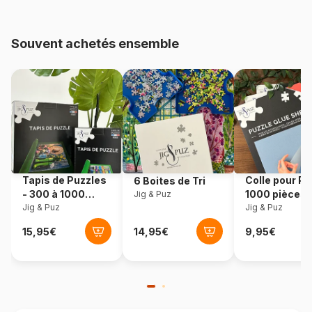
Age
à partir de 8 ans (101 à 250
pièces)
Souvent achetés ensemble
Provenance
Allemagne
Référence
Ravensburger-12341
EAN
4005556123414
Nombre de pièces
180 pièces
Tapis de Puzzles
Colle pour Pu
6 Boites de Tri
- 300 à 1000
1000 pièces
Jig & Puz
Dimensions
20 x 20 x 20 cm
pièces
Jig & Puz
Jig & Puz