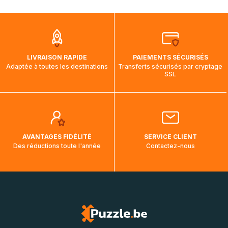
mois et demi pour arriver à destination. Il est donc normal
que pendant la traversée, le suivi de votre commande ne
soit pas modifié. Ce dernier reprendra lorsque votre colis
aura touché terre.
LIVRAISON RAPIDE
PAIEMENTS SÉCURISÉS
Adaptée à toutes les destinations
Transferts sécurisés par cryptage
SSL
AVANTAGES FIDÉLITÉ
SERVICE CLIENT
Des réductions toute l'année
Contactez-nous