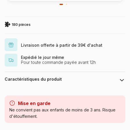
180 pièces
Livraison offerte à partir de 39€ d'achat
Expédié le jour même
Pour toute commande payée avant 12h
Caractéristiques du produit
Marque
Ravensburger, le leader
européen du puzzle
Mise en garde
Ne convient pas aux enfants de moins de 3 ans. Risque
Catégorie
Puzzles - Cartes du Monde et
d'étouffement.
Mappemonde