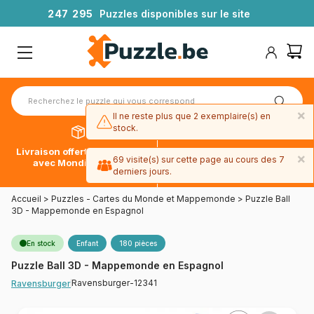
2
4
7
2
9
5
Puzzles disponibles sur le site
×
Il ne reste plus que 2 exemplaire(s) en
stock.
Livraison offerte dès 39€*
Paiement en 4x sans frais
×
69 visite(s) sur cette page au cours des 7
avec Mondial Relay
avec Paypal
derniers jours.
Accueil
>
Puzzles - Cartes du Monde et Mappemonde
>
Puzzle Ball
3D - Mappemonde en Espagnol
En stock
Enfant
180 pièces
Puzzle Ball 3D - Mappemonde en Espagnol
Ravensburger-12341
Ravensburger