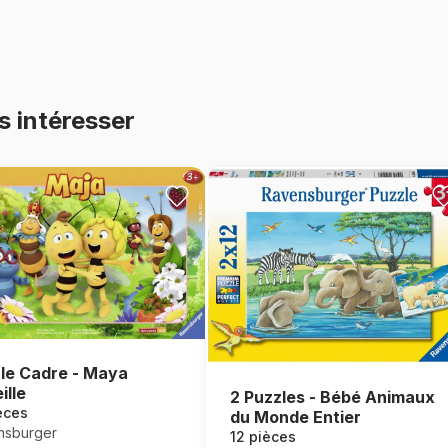
s intéresser
le Cadre - Maya
ille
2 Puzzles - Bébé Animaux
èces
du Monde Entier
nsburger
12 pièces