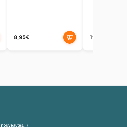
8,95€
11,90€
s, nouveautés…)