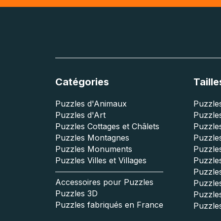
Catégories
Taille
Puzzles d'Animaux
Puzzles
Puzzles d'Art
Puzzles
Puzzles Cottages et Châlets
Puzzle
Puzzles Montagnes
Puzzle
Puzzles Monuments
Puzzles
Puzzles Villes et Villages
Puzzles
Puzzle
Accessoires pour Puzzles
Puzzle
Puzzles 3D
Puzzle
Puzzles fabriqués en France
Puzzle