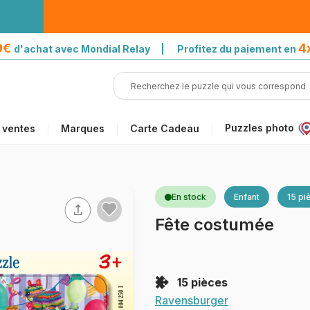
39€
4
d'achat avec Mondial Relay | Profitez du paiement en
Puzzles photo
 ventes
Marques
Carte Cadeau
En stock
Enfant
15 pi
Fête costumée
15 pièces
Ravensburger