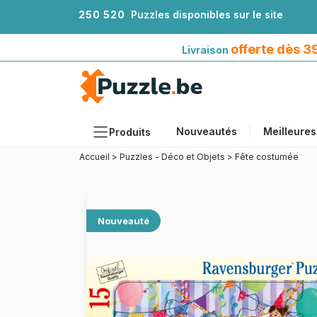
2
5
0
5
2
0
Puzzles disponibles sur le site
Livraison offerte dès 39€*
avec Mondial Relay
offerte dès 
Livraison
Nouveautés
Meilleures
Produits
Accueil
>
Puzzles - Déco et Objets
>
Fête costumée
Thèmes
Tailles
Formats
Nouveauté
Âges
Artistes
Accessoires
Puzzles en bois