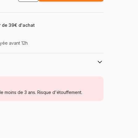
ir de 39€ d'achat
yée avant 12h
Ravensburger, le leader européen du
puzzle
Puzzles - Déco et Objets
e moins de 3 ans. Risque d'étouffement.
Allemagne
Ravensburger-04250
4005555042501