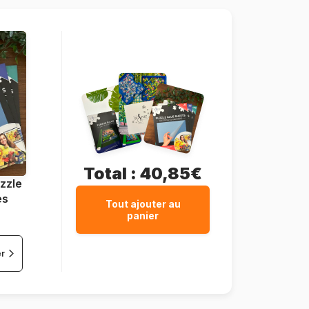
15 pièces
25 x 14 cm
Total :
40,85€
zzle
es
Tout ajouter au
panier
er