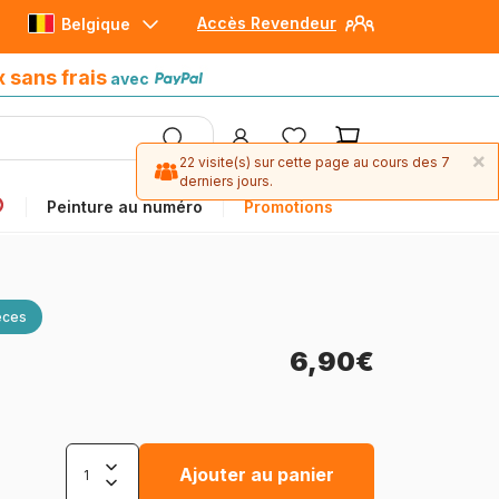
Accès Revendeur
Belgique
Paiement en 4x sans frais
avec Paypal
x sans frais
avec
×
22 visite(s) sur cette page au cours des 7
derniers jours.
Peinture au numéro
Promotions
èces
6,90€
Ajouter au panier