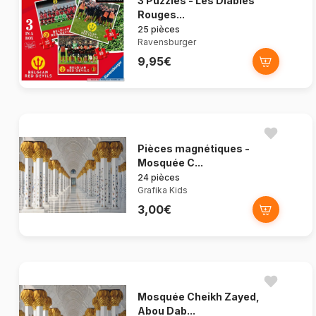
3 Puzzles - Les Diables
Rouges...
25 pièces
Ravensburger
9,95€
Pièces magnétiques -
Mosquée C...
24 pièces
Grafika Kids
3,00€
Mosquée Cheikh Zayed,
Abou Dab...