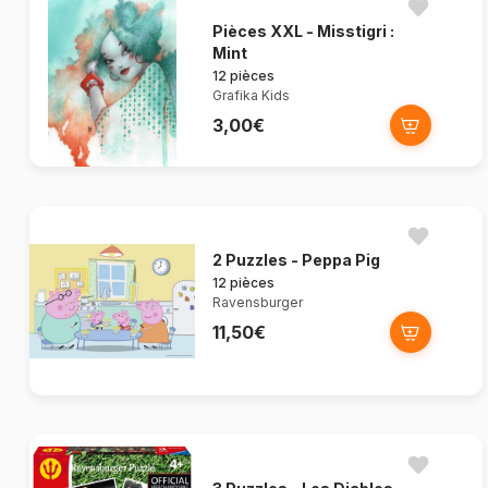
Pièces XXL - Misstigri :
Mint
12 pièces
Grafika Kids
3,00€
2 Puzzles - Peppa Pig
12 pièces
Ravensburger
11,50€