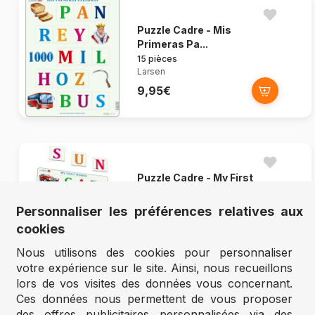
Puzzle Cadre - Mis
Primeras Pa...
15 pièces
Larsen
9,95€
Puzzle Cadre - My First
Words ...
15 pièces
Personnaliser les préférences relatives aux
Larsen
cookies
9,95€
Nous utilisons des cookies pour personnaliser
votre expérience sur le site. Ainsi, nous recueillons
lors de vos visites des données vous concernant.
Ces données nous permettent de vous proposer
des offres publicitaires personnalisées via des