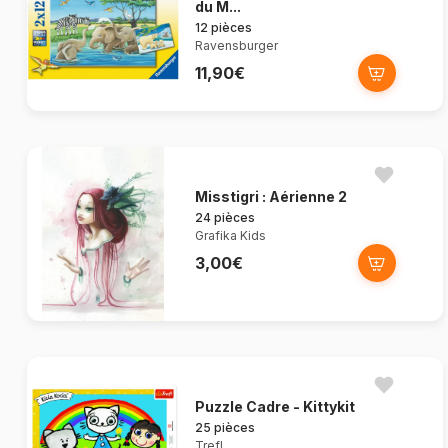
du M...
12 pièces
Ravensburger
11,90€
Misstigri : Aérienne 2
24 pièces
Grafika Kids
3,00€
Puzzle Cadre - Kittykit
25 pièces
Trefl