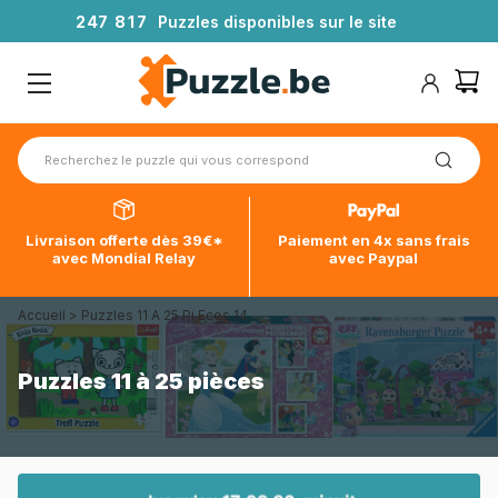
2
4
7
8
1
7
Puzzles disponibles sur le site
Livraison offerte dès 39€*
Paiement en 4x sans frais
avec Mondial Relay
avec Paypal
Accueil
>
Puzzles 11 A 25 Pi Eces 14
Puzzles 11 à 25 pièces