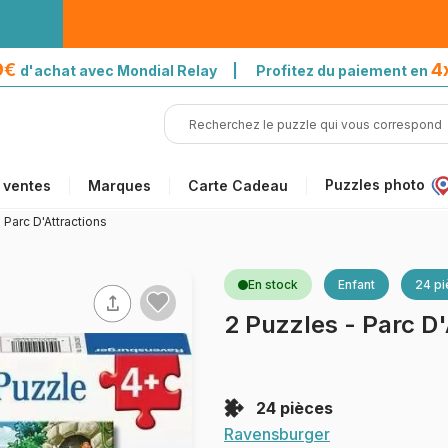
39€
4
d'achat avec Mondial Relay | Profitez du paiement en
Puzzles photo
 ventes
Marques
Carte Cadeau
 Parc D'Attractions
En stock
Enfant
24 p
2 Puzzles - Parc D'
24 pièces
Ravensburger