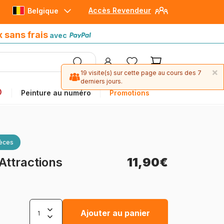
Accès Revendeur
Belgique
Paiement en 4x sans frais
avec Paypal
x sans frais
avec
×
19 visite(s) sur cette page au cours des 7
derniers jours.
Peinture au numéro
Promotions
ièces
Attractions
11,90€
Ajouter au panier