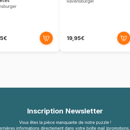
ièces
Ravensburger
nsburger
95€
19,95€
Inscription Newsletter
Vous êtes la pièce manquante de notre puzzle !
rnières informations directement dans votre boîte mail (promotion