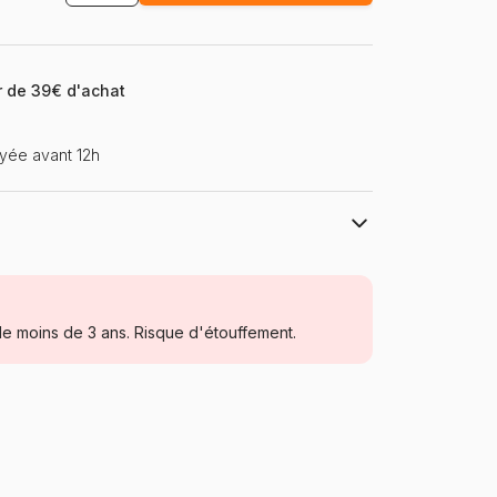
ir de 39€ d'achat
yée avant 12h
Ravensburger, le leader européen du
puzzle
Puzzles - Forêts, Fleurs et Jardins
e moins de 3 ans. Risque d'étouffement.
Allemagne
Ravensburger-04258
4005555042587