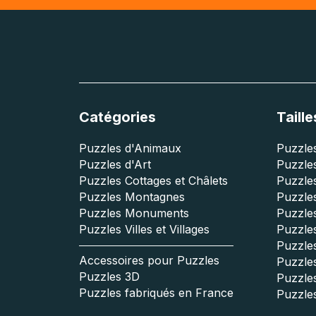
Catégories
Taille
Puzzles d'Animaux
Puzzles
Puzzles d'Art
Puzzles
Puzzles Cottages et Châlets
Puzzle
Puzzles Montagnes
Puzzle
Puzzles Monuments
Puzzles
Puzzles Villes et Villages
Puzzles
Puzzle
Accessoires pour Puzzles
Puzzle
Puzzles 3D
Puzzle
Puzzles fabriqués en France
Puzzle