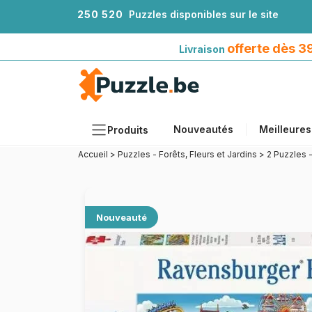
2
5
0
5
2
0
Puzzles disponibles sur le site
Livraison offerte dès 39€*
avec Mondial Relay
offerte dès 
Livraison
Nouveautés
Meilleures
Produits
Accueil
>
Puzzles - Forêts, Fleurs et Jardins
>
2 Puzzles -
Thèmes
Tailles
Formats
Nouveauté
Âges
Artistes
Accessoires
Puzzles en bois