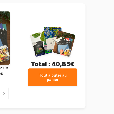
24 pièces
26 x 18 cm
Total :
40,85€
zzle
es
Tout ajouter au
panier
er