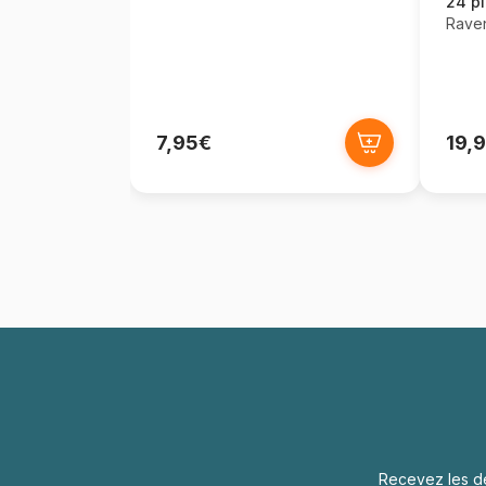
24 p
Rave
7,95€
19,
Recevez les de