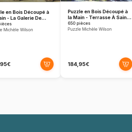
Puzzle en Bois Découpé à
le en Bois Découpé à
la Main - Terrasse À Sainte
ain - La Galerie De
Adresse
650 pièces
elis
pièces
Puzzle Michèle Wilson
e Michèle Wilson
,95€
184,95€