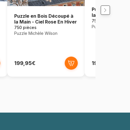
Puzzle en Bois 
la Main - Regate
Puzzle en Bois Découpé à
Adresse
750 pièces
la Main - Ciel Rose En Hiver
Puzzle Michèle Wil
750 pièces
Puzzle Michèle Wilson
199,95€
199,95€