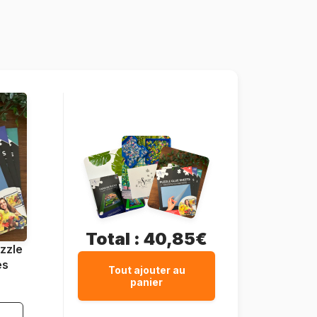
Fabriqué en France
Puzzle-Michele-Wilson-A375-650
3700183413488
650 pièces
42 x 32 cm
Bois
Boîte luxueuse
Total :
40,85€
zzle
es
Tout ajouter au
panier