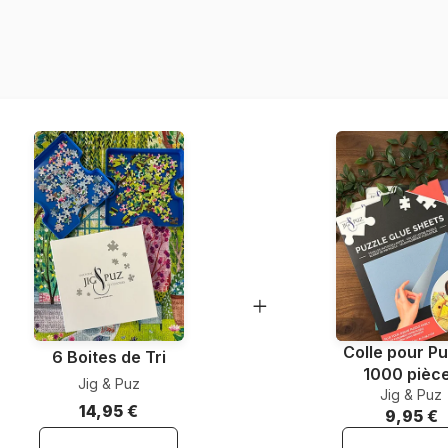
Provenance
Référence
EAN
Nombre de pièces
Dimensions
Matière primaire
Format boîte
Colle pour Pu
6 Boites de Tri
1000 pièc
Jig & Puz
Jig & Puz
14,95 €
9,95 €