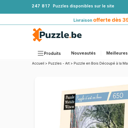
2
4
7
8
1
7
Puzzles disponibles sur le site
Livraison offerte dès 39€*
avec Mondial Relay
offerte dès 
Livraison
Nouveautés
Meilleures
Produits
Accueil
>
Puzzles - Art
>
Puzzle en Bois Découpé à la Mai
Thèmes
Tailles
Formats
Âges
Artistes
Accessoires
Puzzles en bois