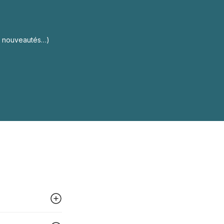
s, nouveautés…)
 peut