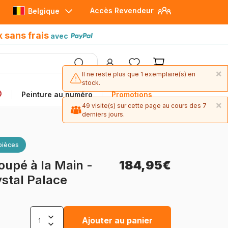
Accès Revendeur
Belgique
Paiement en 4x sans frais
avec Paypal
x sans frais
avec
×
Il ne reste plus que 1 exemplaire(s) en
stock.
Peinture au numéro
Promotions
×
49 visite(s) sur cette page au cours des 7
derniers jours.
pièces
oupé à la Main -
184,95€
stal Palace
Ajouter au panier