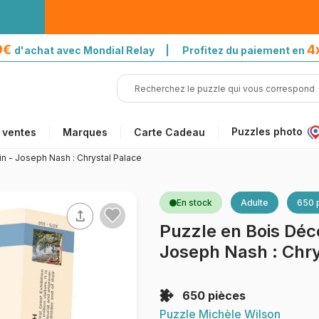
39€
4
d'achat avec Mondial Relay | Profitez du paiement en
Puzzles photo
 ventes
Marques
Carte Cadeau
n - Joseph Nash : Chrystal Palace
En stock
Adulte
650 
Puzzle en Bois Déc
Joseph Nash : Chry
650 pièces
Puzzle Michèle Wilson