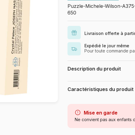
Puzzle-Michele-Wilson-A375
650
Livraison offerte à part
Expédié le jour même
Pour toute commande pa
Description du produit
Puzzle d'art en bois de 650 pièc
l'environnement. Vendu en boîte l
Caractéristiques du produit
Palace lors de la première expositi
à Londres en 1851. Elle est représ
Marque
graveur anglais qui réalisa de nom
de leurs habitants. Dimensions : 3
Mise en garde
Catégorie
Ne convient pas aux enfants d
Age