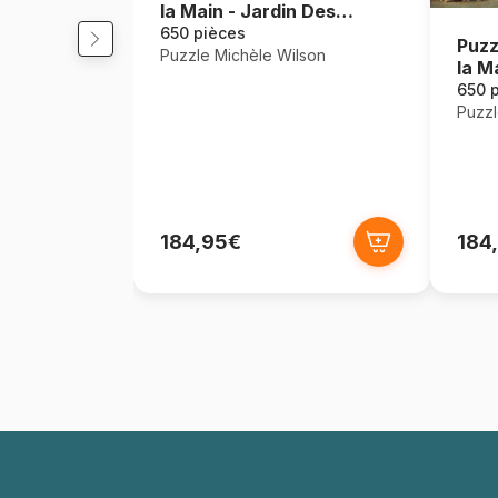
la Main - Jardin Des
Délices
650 pièces
Puzz
Puzzle Michèle Wilson
la M
Corn
650 
Puzzl
184,95€
184