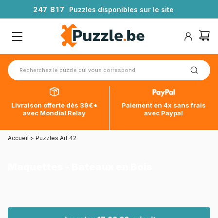
2
4
7
8
1
7
Puzzles disponibles sur le site
Livraison offerte dès 39€*
Paiement en 4x sans frais
avec Mondial Relay
avec Paypal
Accueil
>
Puzzles Art 42
Maquettes - Bateaux en Bois