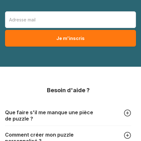
Besoin d'aide ?
Que faire s'il me manque une pièce
de puzzle ?
Tous les fabricants produisent leurs puzzles avec le plus
Comment créer mon puzzle
grand soin, mais il peut quand même arriver qu'il vous