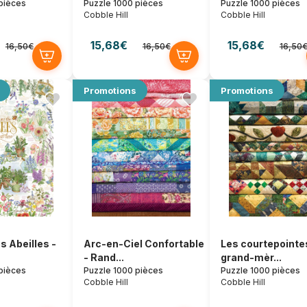
pièces
Puzzle 1000 pièces
Puzzle 1000 pièces
Cobble Hill
Cobble Hill
15,68€
15,68€
16,50€
16,50€
16,50
Promotions
Promotions
s Abeilles -
Arc-en-Ciel Confortable
Les courtepointe
- Rand...
grand-mèr...
pièces
Puzzle 1000 pièces
Puzzle 1000 pièces
Cobble Hill
Cobble Hill