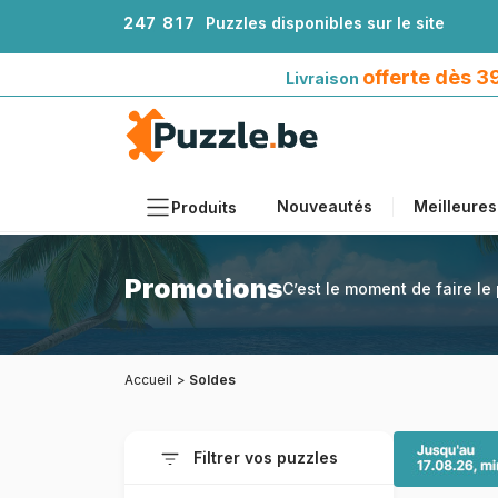
2
4
7
8
1
7
Puzzles disponibles sur le site
Livraison offerte dès 39€*
avec Mondial Relay
offerte dès 
Livraison
Nouveautés
Meilleures
Produits
Thèmes
Promotions
C’est le moment de faire le 
Tailles
Formats
Accueil
>
Soldes
Âges
Artistes
Filtrer vos puzzles
Accessoires
Puzzles en bois