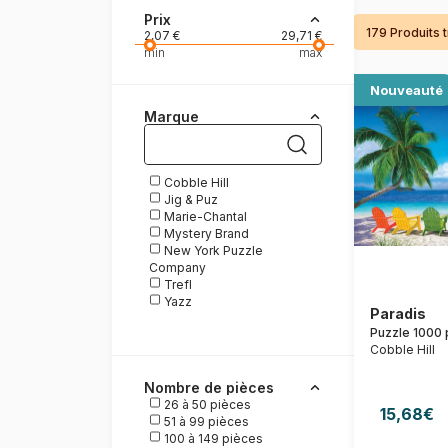
Prix
179 Produits 
Peinture au numéro
2,07 €
29,71 €
min
max
Nouveauté
Marque
Cobble Hill
Jig & Puz
Marie-Chantal
Mystery Brand
New York Puzzle
Company
Trefl
Yazz
Paradis
Puzzle 1000 
Cobble Hill
Nombre de pièces
26 à 50 pièces
15,68€
51 à 99 pièces
100 à 149 pièces