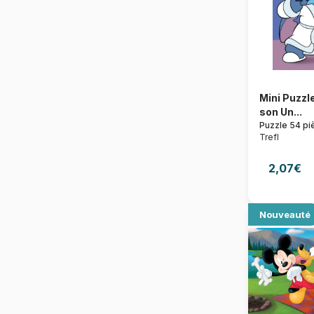
Mini Puzzle
son Un...
Puzzle 54 pi
Trefl
2,07€
Nouveauté