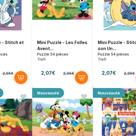
 - Stitch et
Mini Puzzle - Les Folles
Mini Puzzle - Stit
Avent...
son Un...
èces
Puzzle 54 pièces
Puzzle 54 pièces
Trefl
Trefl
2,07€
2,07€
2,95€
2,95€
2,95€
Nouveauté
Nouveauté