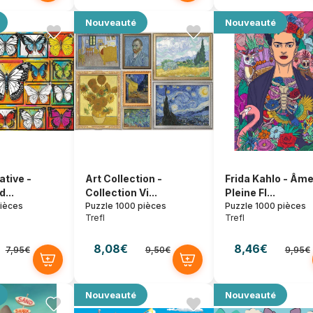
Nouveauté
Nouveauté
ative -
Art Collection -
Frida Kahlo - Âme
d...
Collection Vi...
Pleine Fl...
pièces
Puzzle 1000 pièces
Puzzle 1000 pièces
Trefl
Trefl
8,08€
8,46€
7,95€
9,50€
9,95€
Nouveauté
Nouveauté