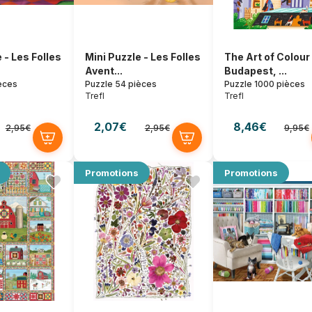
 - Les Folles
Mini Puzzle - Les Folles
The Art of Colour 
Avent...
Budapest, ...
èces
Puzzle 54 pièces
Puzzle 1000 pièces
Trefl
Trefl
2,07€
8,46€
2,95€
2,95€
9,95€
Promotions
Promotions