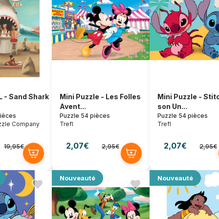
 - Sand Shark
Mini Puzzle - Les Folles
Mini Puzzle - Stit
Avent...
son Un...
pièces
Puzzle 54 pièces
Puzzle 54 pièces
zzle Company
Trefl
Trefl
2,07€
2,07€
19,95€
2,95€
2,95€
Nouveauté
Nouveauté