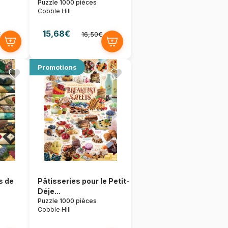
Puzzle 1000 pièces
Cobble Hill
15,68€
€
16,50€
Promotions
s de
Pâtisseries pour le Petit-
Déje...
Puzzle 1000 pièces
Cobble Hill