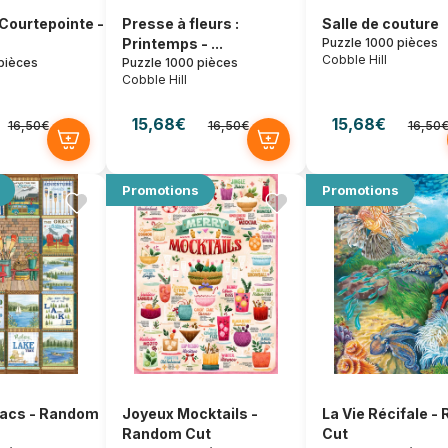
 Courtepointe -
Presse à fleurs :
Salle de couture
Printemps - ...
Puzzle 1000 pièces
Cobble Hill
pièces
Puzzle 1000 pièces
Cobble Hill
15,68€
15,68€
16,50€
16,50€
16,50
Promotions
Promotions
Lacs - Random
Joyeux Mocktails -
La Vie Récifale 
Random Cut
Cut