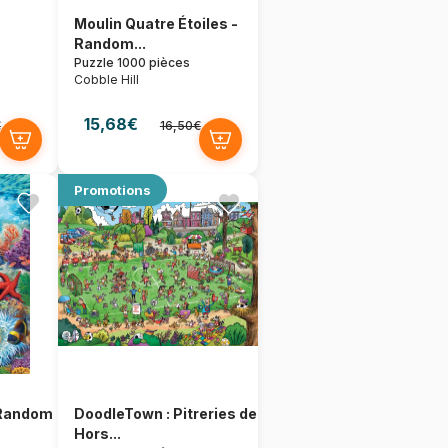
Moulin Quatre Étoiles -
Random...
Puzzle 1000 pièces
Cobble Hill
15,68€
€
16,50€
Promotions
- Random
DoodleTown : Pitreries de
Hors...