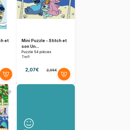
ch et
Mini Puzzle - Stitch et
son Un...
Puzzle 54 pièces
Trefl
2,07€
2,95€