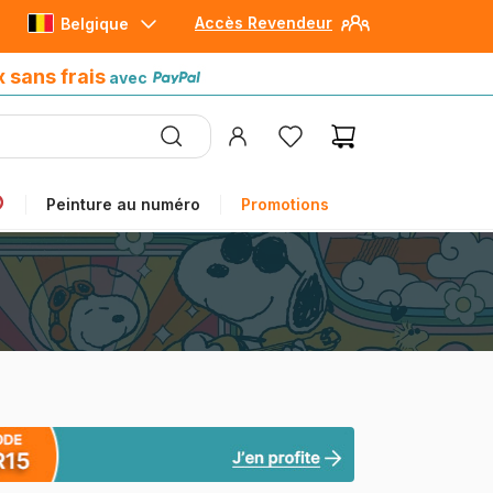
Accès Revendeur
Belgique
Paiement en 4x sans frais
avec Paypal
x sans frais
avec
Peinture au numéro
Promotions