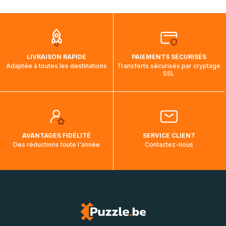
mois et demi pour arriver à destination. Il est donc normal
que pendant la traversée, le suivi de votre commande ne
soit pas modifié. Ce dernier reprendra lorsque votre colis
aura touché terre.
LIVRAISON RAPIDE
PAIEMENTS SÉCURISÉS
Adaptée à toutes les destinations
Transferts sécurisés par cryptage
SSL
AVANTAGES FIDÉLITÉ
SERVICE CLIENT
Des réductions toute l'année
Contactez-nous