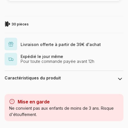
30 pièces
Livraison offerte à partir de 39€ d'achat
Expédié le jour même
Pour toute commande payée avant 12h
Caractéristiques du produit
Marque
Nathan
Mise en garde
Catégorie
Puzzles - Bandes Dessinées
Ne convient pas aux enfants de moins de 3 ans. Risque
et Dessins Animés
d'étouffement.
Age
à partir de 4 ans (21 à 30