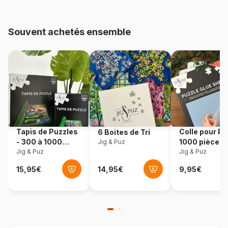
pièces)
Souvent achetés ensemble
Provenance
Tchéquie
Référence
Nathan-86357
EAN
4005556863570
Nombre de pièces
30 pièces
Tapis de Puzzles
Colle pour Pu
6 Boites de Tri
Dimensions
30 x 23 cm
- 300 à 1000
1000 pièces
Jig & Puz
pièces
Jig & Puz
Jig & Puz