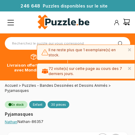
2
4
6
6
4
8
Puzzles disponibles sur le site
×
Il ne reste plus que 1 exemplaire(s) en
stock.
Livraison offerte dès 39€*
Paiement en 4x sans frais
×
72 visite(s) sur cette page au cours des 7
avec Mondial Relay
avec Paypal
derniers jours.
Accueil
>
Puzzles - Bandes Dessinées et Dessins Animés
>
Pyjamasques
En stock
Enfant
30 pièces
Pyjamasques
Nathan-86357
Nathan