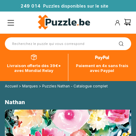
2
4
9
0
1
4
Puzzles disponibles sur le site
Livraison offerte dès 39€*
Paiement en 4x sans frais
avec Mondial Relay
avec Paypal
Accueil
>
Marques
>
Puzzles Nathan - Catalogue complet
Nathan