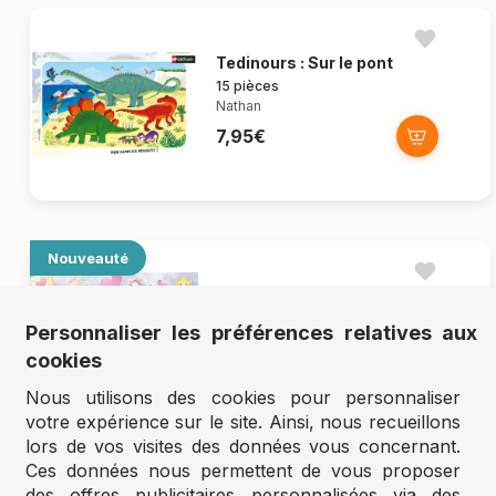
Tedinours : Sur le pont
15 pièces
Nathan
7,95€
Nouveauté
Arc-en-Ciel des Animaux
30 pièces
Personnaliser les préférences relatives aux
Nathan
cookies
11,95€
Nous utilisons des cookies pour personnaliser
votre expérience sur le site. Ainsi, nous recueillons
lors de vos visites des données vous concernant.
Ces données nous permettent de vous proposer
Nouveauté
des offres publicitaires personnalisées via des