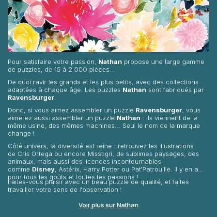
Pour satisfaire votre passion,
Nathan
propose une large gamme
de puzzles, de 15 à 2 000 pièces...
De quoi ravir les grands et les plus petits, avec des collections
adaptées à chaque âge. Les puzzles
Nathan
sont fabriqués par
Ravensburger
.
Donc, si vous aimez assembler un puzzle
Ravensburger
, vous
aimerez aussi assembler un puzzle
Nathan
: ils viennent de la
même usine, des mêmes machines... Seul le nom de la marque
change !
Côté univers, la diversité est reine : retrouvez les illustrations
de
Cris
Ortega
ou encore
Misstigri
, de sublimes paysages, des
animaux, mais aussi des licences incontournables
comme
Disney
, Astérix, Harry Potter ou Pat'Patrouille. Il y en a
pour tous les goûts et toutes les passions !
Faites-vous plaisir avec un beau puzzle de qualité, et faites
travailler votre sens de l'observation !
Voir plus sur Nathan