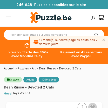
2
4
6
6
4
8
Puzzles disponibles sur le site
×
57 visite(s) sur cette page au cours des 7
derniers jours.
Livraison offerte dès 39€*
Paiement en 4x sans frais
avec Mondial Relay
avec Paypal
Accueil
>
Puzzles - Art
>
Dean Russo - Devoted 2 Cats
En stock
Adulte
1000 pièces
Dean Russo - Devoted 2 Cats
Heye-29864
Heye