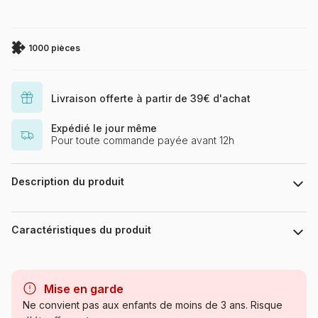
1000 pièces
Livraison offerte à partir de 39€ d'achat
Expédié le jour même
Pour toute commande payée avant 12h
Description du produit
Puzzle 1000 pièces. Devoted 2 Cats de la marque HEYE, de la
série Jolly Pets et de l'artiste Dean Russo - Dimensions du
Caractéristiques du produit
puzzle monté : 50 cm x 70 cm - Label FSC (ce label
environnemental a pour but d'assurer que la production de
bois ou d'un produit à base de bois respecte les procédures
Marque
Heye, des puzzles aux images
garantissant la gestion durable des forêts)
uniques
Mise en garde
Ne convient pas aux enfants de moins de 3 ans. Risque