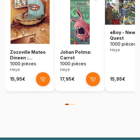
eBoy - New Y
Quest
1000 pièces
Heye
Zozoville Mateo
Johan Potma:
Dineen :
Carrot
Baignoire
1000 pièces
1000 pièces
Heye
Heye
15,95€
17,95€
15,95€