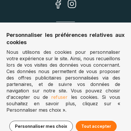
Nos sites
Personnaliser les préférences relatives aux
cookies
Allemagne :
www.puzzle.de
Nous utilisons des cookies pour personnaliser
Autriche :
www.puzzle.at
votre expérience sur le site. Ainsi, nous recueillons
Belgique :
www.puzzle.be
lors de vos visites des données vous concernant.
Royaume Uni :
www.jigsawpuzzle.co.uk
Ces données nous permettent de vous proposer
des offres publicitaires personnalisées via des
partenaires, et de suivre vos données de
Accès revendeurs / détaillants
navigation sur notre site. Vous pouvez choisir
d'accepter ou de
refuser
les cookies. Si vous
Vous avez un magasin ?
souhaitez en savoir plus, cliquez sur «
Vous souhaitez accéder à nos prix revendeurs ?
Personnaliser mes choix ».
Puzzle.be 2025
15,95€
Ajouter au panier
Personnaliser mes choix
Tout accepter