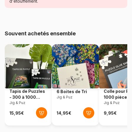
Catégorie
Puzzles - Art
d'étouffement.
Age
Puzzle pour Adultes (500 à
48.000 pièces)
Souvent achetés ensemble
Provenance
Allemagne
Référence
Heye-29864
EAN
4001689298647
Nombre de pièces
1000 pièces
Tapis de Puzzles
Colle pour Pu
6 Boites de Tri
Dimensions
50 x 0 x 70 cm
- 300 à 1000
1000 pièces
Jig & Puz
pièces
Jig & Puz
Jig & Puz