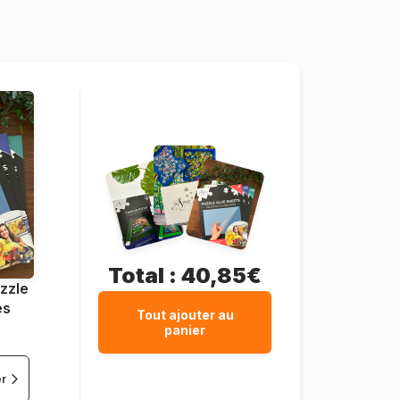
Grafika-T-00225
3663384502255
2000 pièces
96 x 68 cm
Carton
Boîte en carton
Total :
40,85€
zzle
es
Tout ajouter au
panier
er