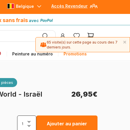
Accès Revendeur
Belgique
Paiement en 4x sans frais
avec Paypal
x sans frais
avec
×
65 visite(s) sur cette page au cours des 7
derniers jours.
Peinture au numéro
Promotions
 pièces
orld - Israël
26,95€
Ajouter au panier