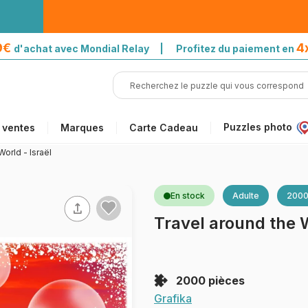
39€
4
d'achat avec Mondial Relay | Profitez du paiement en
Puzzles photo
 ventes
Marques
Carte Cadeau
World - Israël
En stock
Adulte
2000
Travel around the W
2000 pièces
Grafika