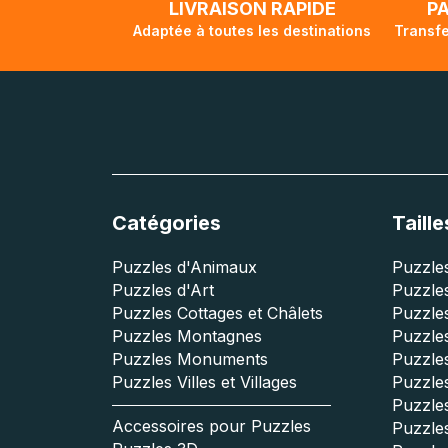
LIVRAISON RAPIDE
P
Adaptée à toutes les destinations
Transfe
Catégories
Taille
Puzzles d'Animaux
Puzzles
Puzzles d'Art
Puzzles
Puzzles Cottages et Châlets
Puzzle
Puzzles Montagnes
Puzzle
Puzzles Monuments
Puzzles
Puzzles Villes et Villages
Puzzles
Puzzle
Accessoires pour Puzzles
Puzzle