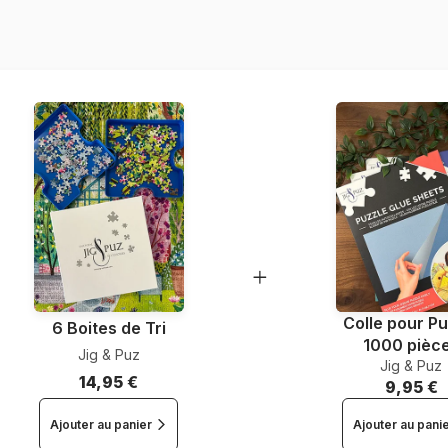
Référence
EAN
Nombre de pièces
Dimensions
Matière primaire
Format boîte
Colle pour Pu
6 Boites de Tri
1000 pièc
Jig & Puz
Jig & Puz
14,95 €
9,95 €
Ajouter au panier
Ajouter au pani