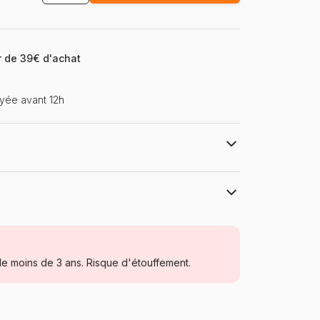
ir de 39€ d'achat
yée avant 12h
verjohn
Grafika
Puzzles - Villes et Villages
e moins de 3 ans. Risque d'étouffement.
Puzzle pour Adultes (500 à 48.000
pièces)
Turquie