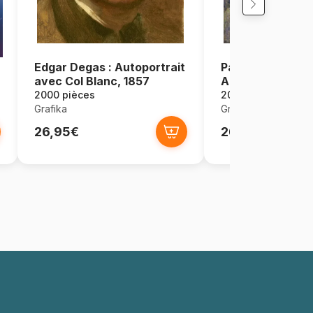
Edgar Degas : Autoportrait
Paul Gauguin :
avec Col Blanc, 1857
Alexandre Kohle
1888
2000 pièces
2000 pièces
Grafika
Grafika
26,95€
26,95€