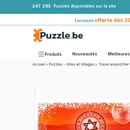
2
4
7
2
9
5
Puzzles disponibles sur le site
Livraison offerte dès 39€*
avec Mondial Relay
offerte dès 
Livraison
Nouveautés
Meilleures
Produits
Accueil
>
Puzzles - Villes et Villages
>
Travel around the 
Thèmes
Tailles
Formats
Âges
Artistes
Accessoires
Puzzles en bois