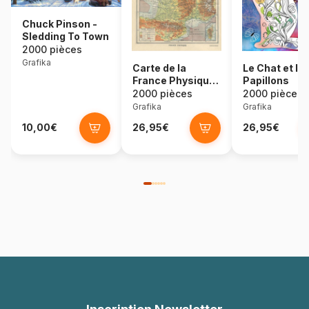
Chuck Pinson -
Sledding To Town
2000 pièces
Grafika
Carte de la
Le Chat et le
France Physique
Papillons
- Larousse, 1925
2000 pièces
2000 pièces
Grafika
Grafika
10,00€
26,95€
26,95€