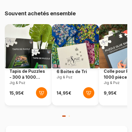
Provenance
Fabriqué en France
Souvent achetés ensemble
Référence
Grafika-F-30058
EAN
3663384300585
Nombre de pièces
2000 pièces
Dimensions
98 x 69 cm
Tapis de Puzzles
Colle pour Pu
6 Boites de Tri
- 300 à 1000
1000 pièces
Jig & Puz
Matière primaire
Carton
pièces
Jig & Puz
Jig & Puz
Format boîte
Boîte en carton