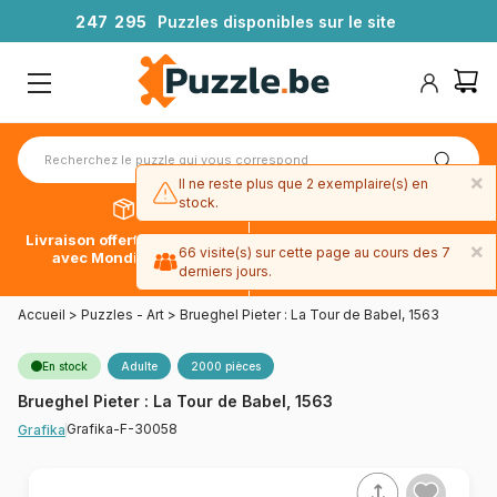
2
4
7
2
9
5
Puzzles disponibles sur le site
×
Il ne reste plus que 2 exemplaire(s) en
stock.
Livraison offerte dès 39€*
Paiement en 4x sans frais
×
66 visite(s) sur cette page au cours des 7
avec Mondial Relay
avec Paypal
derniers jours.
Accueil
>
Puzzles - Art
>
Brueghel Pieter : La Tour de Babel, 1563
En stock
Adulte
2000 pièces
Brueghel Pieter : La Tour de Babel, 1563
Grafika-F-30058
Grafika