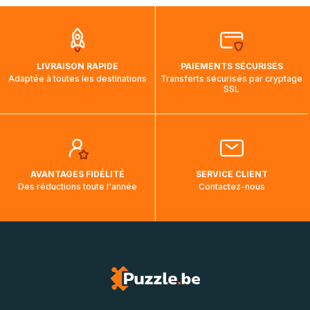
que pendant la traversée, le suivi de votre commande ne
soit pas modifié. Ce dernier reprendra lorsque votre colis
aura touché terre.
LIVRAISON RAPIDE
PAIEMENTS SÉCURISÉS
Adaptée à toutes les destinations
Transferts sécurisés par cryptage
SSL
AVANTAGES FIDÉLITÉ
SERVICE CLIENT
Des réductions toute l'année
Contactez-nous