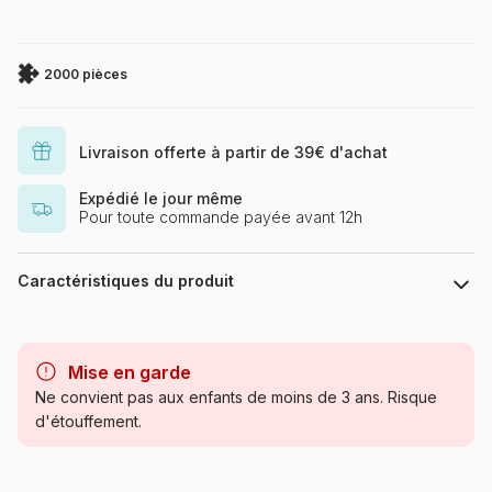
2000 pièces
Livraison offerte à partir de 39€ d'achat
Expédié le jour même
Pour toute commande payée avant 12h
Caractéristiques du produit
Marque
Grafika
Mise en garde
Catégorie
Puzzles - Art
Ne convient pas aux enfants de moins de 3 ans. Risque
d'étouffement.
Age
Puzzle pour Adultes (500 à
48.000 pièces)