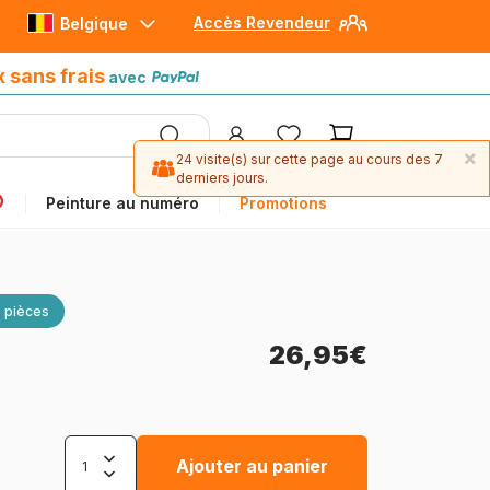
Accès Revendeur
Belgique
Paiement en 4x sans frais
avec Paypal
x sans frais
avec
×
24 visite(s) sur cette page au cours des 7
derniers jours.
Peinture au numéro
Promotions
 pièces
26,95€
Ajouter au panier