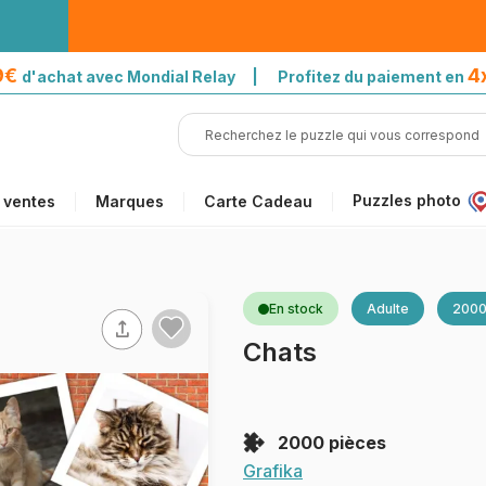
39€
4
d'achat avec Mondial Relay | Profitez du paiement en
Puzzles photo
 ventes
Marques
Carte Cadeau
En stock
Adulte
2000
Chats
2000 pièces
Grafika