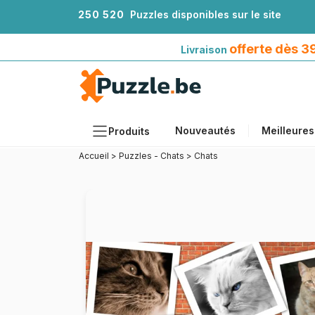
2
5
0
5
2
0
Puzzles disponibles sur le site
Livraison offerte dès 39€*
avec Mondial Relay
offerte dès 
Livraison
Nouveautés
Meilleures
Produits
Accueil
>
Puzzles - Chats
>
Chats
Thèmes
Tailles
Formats
Âges
Artistes
Accessoires
Puzzles en bois