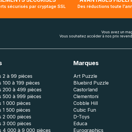
rts sécurisés par cryptage SSL
Des réductions toute l'an
Vous avez un mag
Vous souhaitez accéder à nos prix revend
s
Marques
 2 à 99 pièces
Art Puzzle
 100 à 199 pièces
Bluebird Puzzle
s 200 à 499 pièces
Castorland
s 500 à 999 pièces
Clementoni
 1 000 pièces
Cobble Hill
 1 500 pièces
Cubic Fun
s 2 000 pièces
D-Toys
s 3 000 pièces
Educa
s 4 000 à 9 000 pièces
Eurographics