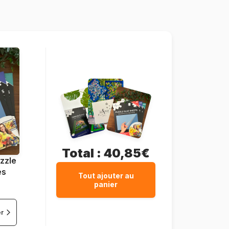
2000 pièces
96 x 68 cm
Carton
Boîte en carton
Total :
40,85€
zzle
es
Tout ajouter au
panier
er