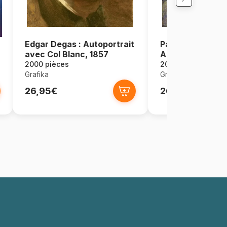
Edgar Degas : Autoportrait
Paul Gauguin :
avec Col Blanc, 1857
Alexandre Kohle
1888
2000 pièces
2000 pièces
Grafika
Grafika
26,95€
26,95€