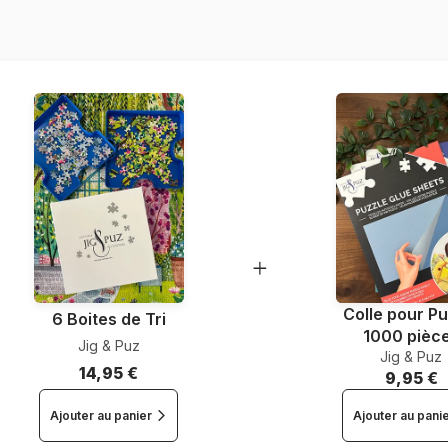
Nombre de pièces
Dimensions
Matière primaire
Format boîte
Colle pour Pu
6 Boites de Tri
1000 pièc
Jig & Puz
Jig & Puz
14,95 €
9,95 €
Ajouter au panier
Ajouter au pani