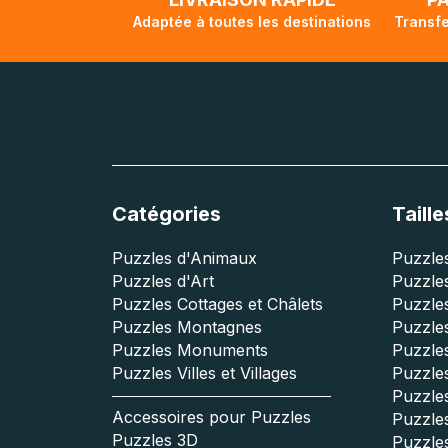
Adaptée à toutes les destinations
Transfe
Catégories
Taille
Puzzles d'Animaux
Puzzles
Puzzles d'Art
Puzzles
Puzzles Cottages et Châlets
Puzzle
Puzzles Montagnes
Puzzle
Puzzles Monuments
Puzzles
Puzzles Villes et Villages
Puzzles
Puzzle
Accessoires pour Puzzles
Puzzle
Puzzles 3D
Puzzle