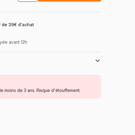
ir de 39€ d'achat
yée avant 12h
Grafika
Puzzles - Chats
e moins de 3 ans. Risque d'étouffement.
Puzzle pour Adultes (500 à 48.000
pièces)
Turquie
Grafika-T-00383
3663384503832