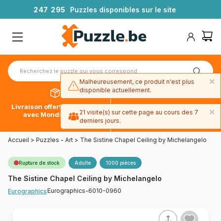
2
4
7
2
9
5
Puzzles disponibles sur le site
×
Malheureusement, ce produit n'est plus
disponible actuellement.
Livraison offerte dès 39€*
Paiement en 4x sans frais
×
21 visite(s) sur cette page au cours des 7
avec Mondial Relay
avec Paypal
derniers jours.
Accueil
>
Puzzles - Art
>
The Sistine Chapel Ceiling by Michelangelo
Rupture de stock
Adulte
1000 pièces
The Sistine Chapel Ceiling by Michelangelo
Eurographics-6010-0960
Eurographics