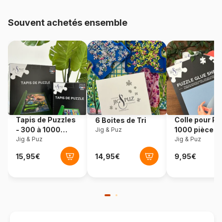
Provenance
Pologne
Souvent achetés ensemble
Référence
Eurographics-6010-0960
EAN
628136609609
Nombre de pièces
1000 pièces
Dimensions
99 x 33 cm
Tapis de Puzzles
Colle pour Pu
6 Boites de Tri
- 300 à 1000
1000 pièces
Jig & Puz
pièces
Jig & Puz
Jig & Puz