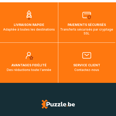
que pendant la traversée, le suivi de votre commande ne
soit pas modifié. Ce dernier reprendra lorsque votre colis
aura touché terre.
LIVRAISON RAPIDE
PAIEMENTS SÉCURISÉS
Adaptée à toutes les destinations
Transferts sécurisés par cryptage
SSL
AVANTAGES FIDÉLITÉ
SERVICE CLIENT
Des réductions toute l'année
Contactez-nous