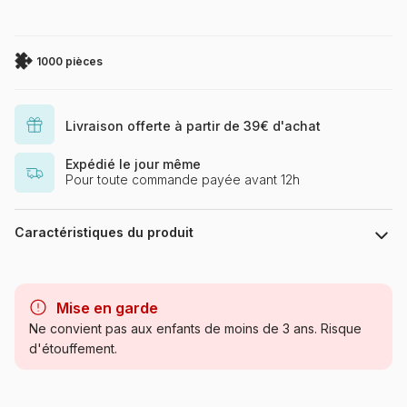
1000 pièces
Livraison offerte à partir de 39€ d'achat
Expédié le jour même
Pour toute commande payée avant 12h
Caractéristiques du produit
Marque
Eurographics
Mise en garde
Catégorie
Puzzles - Art
Ne convient pas aux enfants de moins de 3 ans. Risque
d'étouffement.
Age
Puzzle pour Adultes (500 à
48.000 pièces)