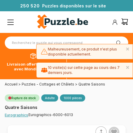
2
5
0
5
2
0
Puzzles disponibles sur le site
×
Malheureusement, ce produit n'est plus
disponible actuellement.
Livraison offerte dès 39€*
Paiement en 4x sans frais
×
10 visite(s) sur cette page au cours des 7
avec Mondial Relay
avec Paypal
derniers jours.
Accueil
>
Puzzles - Cottages et Châlets
>
Quatre Saisons
Rupture de stock
Adulte
1000 pièces
Quatre Saisons
Eurographics-6000-6013
Eurographics