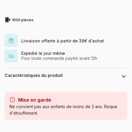
1000 pièces
Livraison offerte à partir de 39€ d'achat
Expédié le jour même
Pour toute commande payée avant 12h
Caractéristiques du produit
Marque
Eurographics
Mise en garde
Catégorie
Puzzles - Cottages et Châlets
Ne convient pas aux enfants de moins de 3 ans. Risque
d'étouffement.
Age
Puzzle pour Adultes (500 à
48.000 pièces)