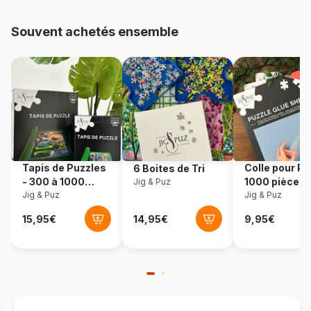
Provenance
Allemagne
Souvent achetés ensemble
Référence
Eurographics-6000-6013
EAN
628136660136
Nombre de pièces
1000 pièces
Dimensions
68 x 48 cm
Tapis de Puzzles
Colle pour Pu
6 Boites de Tri
- 300 à 1000
1000 pièces
Jig & Puz
pièces
Jig & Puz
Jig & Puz