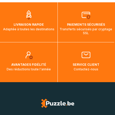
que pendant la traversée, le suivi de votre commande ne
soit pas modifié. Ce dernier reprendra lorsque votre colis
aura touché terre.
LIVRAISON RAPIDE
PAIEMENTS SÉCURISÉS
Adaptée à toutes les destinations
Transferts sécurisés par cryptage
SSL
AVANTAGES FIDÉLITÉ
SERVICE CLIENT
Des réductions toute l'année
Contactez-nous