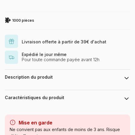
1000 pièces
Livraison offerte à partir de 39€ d'achat
Expédié le jour même
Pour toute commande payée avant 12h
Description du produit
Puzzle 1000 Teile Puzzlefläche : ca. 67 x 49 cm
Caractéristiques du produit
Marque
Eurographics
Mise en garde
Catégorie
Puzzles - Art
Ne convient pas aux enfants de moins de 3 ans. Risque