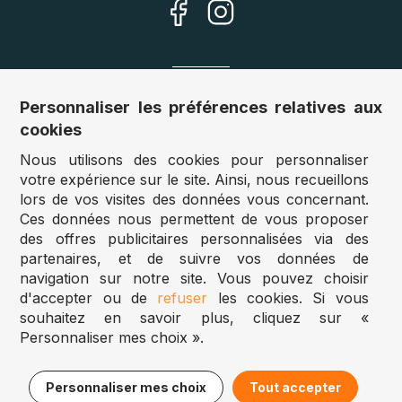
Nos sites
Personnaliser les préférences relatives aux
cookies
Allemagne :
www.puzzle.de
Nous utilisons des cookies pour personnaliser
Autriche :
www.puzzle.at
votre expérience sur le site. Ainsi, nous recueillons
Belgique :
www.puzzle.be
lors de vos visites des données vous concernant.
Royaume Uni :
www.jigsawpuzzle.co.uk
Ces données nous permettent de vous proposer
des offres publicitaires personnalisées via des
partenaires, et de suivre vos données de
Accès revendeurs / détaillants
navigation sur notre site. Vous pouvez choisir
d'accepter ou de
refuser
les cookies. Si vous
Vous avez un magasin ?
souhaitez en savoir plus, cliquez sur «
Vous souhaitez accéder à nos prix revendeurs ?
Personnaliser mes choix ».
Puzzle.be 2025
13,95€
Ajouter au panier
Personnaliser mes choix
Tout accepter