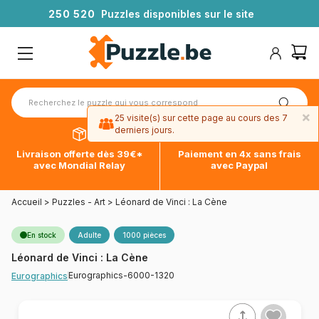
2
5
0
5
2
0
Puzzles disponibles sur le site
×
25 visite(s) sur cette page au cours des 7
derniers jours.
Livraison offerte dès 39€*
Paiement en 4x sans frais
avec Mondial Relay
avec Paypal
Accueil
>
Puzzles - Art
>
Léonard de Vinci : La Cène
En stock
Adulte
1000 pièces
Léonard de Vinci : La Cène
Eurographics-6000-1320
Eurographics