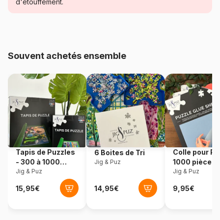
d'étouffement.
Age
Puzzle pour Adultes (500 à
48.000 pièces)
Provenance
Pologne
Souvent achetés ensemble
Référence
Eurographics-6000-1320
EAN
628136613200
Nombre de pièces
1000 pièces
Dimensions
67 x 49 cm
Tapis de Puzzles
Colle pour Pu
6 Boites de Tri
- 300 à 1000
1000 pièces
Jig & Puz
Matière primaire
Carton
pièces
Jig & Puz
Jig & Puz