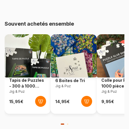
Age
Puzzle pour Adultes (500 à
48.000 pièces)
Souvent achetés ensemble
Provenance
Roumanie
Référence
Dtoys-75000
EAN
5947502875000
Nombre de pièces
1000 pièces
Tapis de Puzzles
Colle pour Pu
6 Boites de Tri
Dimensions
68 x 47 cm
- 300 à 1000
1000 pièces
Jig & Puz
pièces
Jig & Puz
Jig & Puz