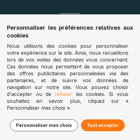
Nos sites
Personnaliser les préférences relatives aux
cookies
Allemagne :
www.puzzle.de
Nous utilisons des cookies pour personnaliser
Autriche :
www.puzzle.at
votre expérience sur le site. Ainsi, nous recueillons
Belgique :
www.puzzle.be
lors de vos visites des données vous concernant.
Royaume Uni :
www.jigsawpuzzle.co.uk
Ces données nous permettent de vous proposer
des offres publicitaires personnalisées via des
partenaires, et de suivre vos données de
Accès revendeurs / détaillants
navigation sur notre site. Vous pouvez choisir
d'accepter ou de
refuser
les cookies. Si vous
Vous avez un magasin ?
souhaitez en savoir plus, cliquez sur «
Vous souhaitez accéder à nos prix revendeurs ?
Personnaliser mes choix ».
Puzzle.be 2025
11,50€
Ajouter au panier
Personnaliser mes choix
Tout accepter