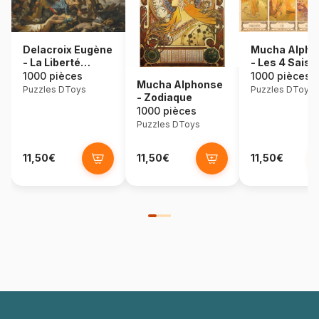
Delacroix Eugène
Mucha Alpho
- La Liberté
- Les 4 Sais
Guidant le Peuple
1000 pièces
1000 pièces
Mucha Alphonse
Puzzles DToys
Puzzles DToys
- Zodiaque
1000 pièces
Puzzles DToys
11,50€
11,50€
11,50€