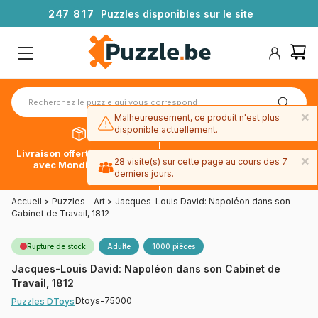
2
4
7
8
1
7
Puzzles disponibles sur le site
×
Malheureusement, ce produit n'est plus
disponible actuellement.
Livraison offerte dès 39€*
Paiement en 4x sans frais
×
28 visite(s) sur cette page au cours des 7
avec Mondial Relay
avec Paypal
derniers jours.
Accueil
>
Puzzles - Art
>
Jacques-Louis David: Napoléon dans son
Cabinet de Travail, 1812
Rupture de stock
Adulte
1000 pièces
Jacques-Louis David: Napoléon dans son Cabinet de
Travail, 1812
Dtoys-75000
Puzzles DToys