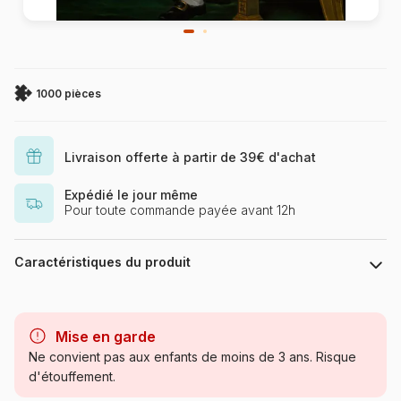
1000 pièces
Livraison offerte à partir de 39€ d'achat
Expédié le jour même
Pour toute commande payée avant 12h
Caractéristiques du produit
Marque
Puzzles DToys, des puzzles à
petits prix
Mise en garde
Ne convient pas aux enfants de moins de 3 ans. Risque
Catégorie
Puzzles - Art
d'étouffement.