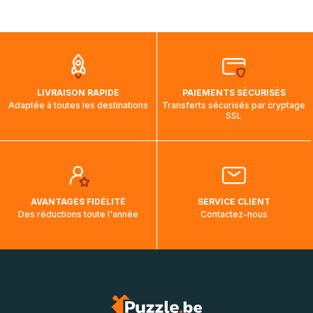
par bateau et peuvent nécessiter actuellement jusqu'à 2
mois et demi pour arriver à destination. Il est donc normal
que pendant la traversée, le suivi de votre commande ne
soit pas modifié. Ce dernier reprendra lorsque votre colis
aura touché terre.
LIVRAISON RAPIDE
PAIEMENTS SÉCURISÉS
Adaptée à toutes les destinations
Transferts sécurisés par cryptage
SSL
AVANTAGES FIDÉLITÉ
SERVICE CLIENT
Des réductions toute l'année
Contactez-nous