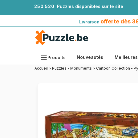
2
5
0
5
2
0
Puzzles disponibles sur le site
Livraison offerte dès 39€*
avec Mondial Relay
offerte dès 
Livraison
Nouveautés
Meilleures
Produits
Accueil
>
Puzzles - Monuments
>
Cartoon Collection - P
Thèmes
Tailles
Formats
Âges
Artistes
Accessoires
Puzzles en bois