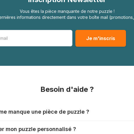
Vous êtes la pièce manquante de notre puzzle !
rnières informations directement dans votre boîte mail (promotion
Besoin d'aide ?
l me manque une pièce de puzzle ?
nts produisent leurs puzzles avec le plus grand soin, mais il
r mon puzzle personnalisé ?
ver qu'il vous manque une pièce. Chaque fabricant a sa pr