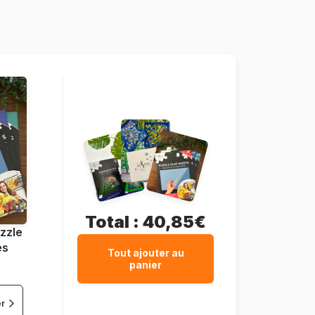
DToys-70890
5947502870890
1000 pièces
68 x 47 cm
Carton
Total :
40,85€
zzle
es
Tout ajouter au
panier
er