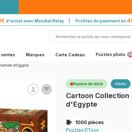
39€
4
d'achat avec Mondial Relay | Profitez du paiement en
Puzzles photo
 ventes
Marques
Carte Cadeau
yramide d'Egypte
Rupture de stock
Adulte
Cartoon Collection
d'Egypte
1000 pièces
Puzzles DToys