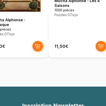
Mucha Alphonse - Les 4
Saisons
1000 pièces
Puzzles DToys
a Alphonse -
aque
 pièces
les DToys
50€
11,50€
Inscription Newsletter