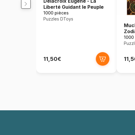
Delacroix Eugène - La
Liberté Guidant le Peuple
1000 pièces
Puzzles DToys
Much
Zodi
1000
Puzz
11,50€
11,