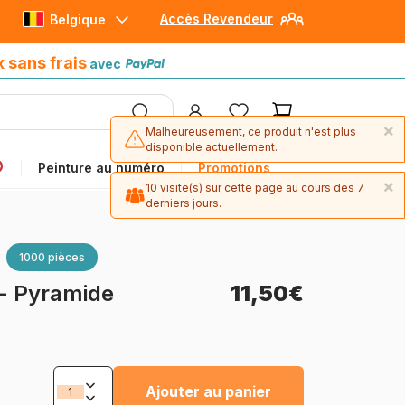
Accès Revendeur
Belgique
Paiement en 4x sans frais
avec Paypal
x sans frais
avec
×
Malheureusement, ce produit n'est plus
disponible actuellement.
Peinture au numéro
Promotions
×
10 visite(s) sur cette page au cours des 7
derniers jours.
1000 pièces
 - Pyramide
11,50€
Ajouter au panier