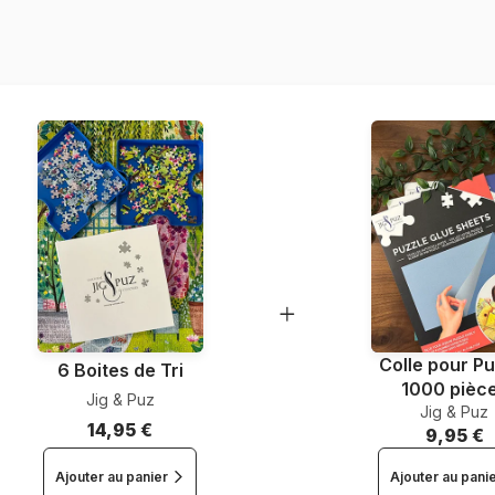
Référence
EAN
Nombre de pièces
Dimensions
Matière primaire
Colle pour Pu
6 Boites de Tri
1000 pièc
Jig & Puz
Jig & Puz
14,95 €
9,95 €
Ajouter au panier
Ajouter au pani