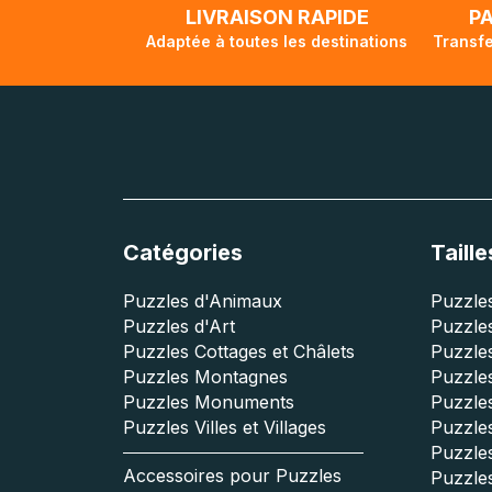
LIVRAISON RAPIDE
P
Adaptée à toutes les destinations
Transfe
Catégories
Taille
Puzzles d'Animaux
Puzzles
Puzzles d'Art
Puzzles
Puzzles Cottages et Châlets
Puzzle
Puzzles Montagnes
Puzzle
Puzzles Monuments
Puzzles
Puzzles Villes et Villages
Puzzles
Puzzle
Accessoires pour Puzzles
Puzzle