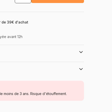
ir de 39€ d'achat
yée avant 12h
Puzzles DToys, des puzzles à petits prix
Puzzles - Monuments
e moins de 3 ans. Risque d'étouffement.
Puzzle pour Adultes (500 à 48.000
pièces)
Roumanie