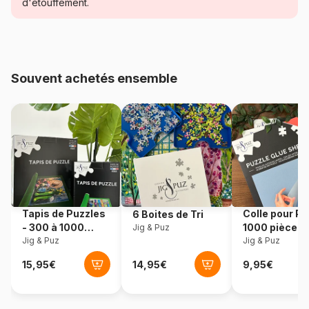
Catégorie
Puzzles - Art
d'étouffement.
Age
Puzzle pour Adultes (500 à
48.000 pièces)
Souvent achetés ensemble
Provenance
Roumanie
Référence
Dtoys-66947
EAN
5947502866947
Nombre de pièces
1000 pièces
Tapis de Puzzles
Colle pour Pu
6 Boites de Tri
Dimensions
68 x 47 cm
- 300 à 1000
1000 pièces
Jig & Puz
pièces
Jig & Puz
Jig & Puz
Format boîte
Boîte rectangulaire