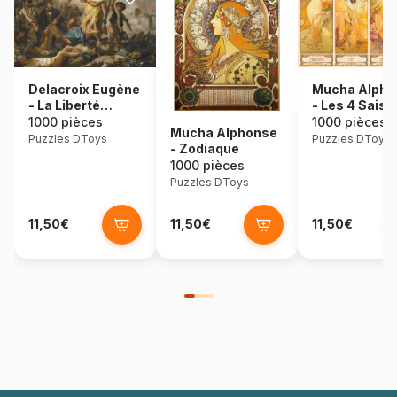
Delacroix Eugène
Mucha Alpho
- La Liberté
- Les 4 Sais
Guidant le Peuple
1000 pièces
1000 pièces
Mucha Alphonse
Puzzles DToys
Puzzles DToys
- Zodiaque
1000 pièces
Puzzles DToys
11,50€
11,50€
11,50€