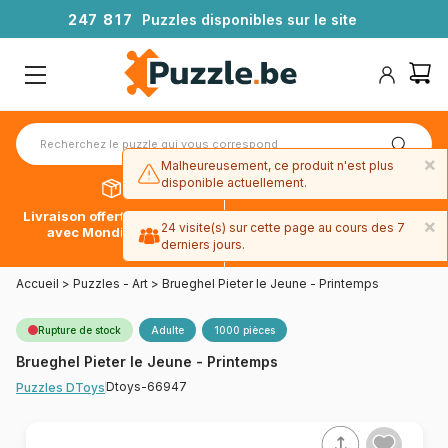
2
4
7
8
1
7
Puzzles disponibles sur le site
×
Malheureusement, ce produit n'est plus
disponible actuellement.
Livraison offerte dès 39€*
Paiement en 4x sans frais
×
24 visite(s) sur cette page au cours des 7
avec Mondial Relay
avec Paypal
derniers jours.
Accueil
>
Puzzles - Art
>
Brueghel Pieter le Jeune - Printemps
Rupture de stock
Adulte
1000 pièces
Brueghel Pieter le Jeune - Printemps
Dtoys-66947
Puzzles DToys