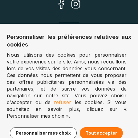
Nos sites
Personnaliser les préférences relatives aux
cookies
Allemagne :
www.puzzle.de
Nous utilisons des cookies pour personnaliser
Autriche :
www.puzzle.at
votre expérience sur le site. Ainsi, nous recueillons
Belgique :
www.puzzle.be
lors de vos visites des données vous concernant.
Royaume Uni :
www.jigsawpuzzle.co.uk
Ces données nous permettent de vous proposer
des offres publicitaires personnalisées via des
partenaires, et de suivre vos données de
Accès revendeurs / détaillants
navigation sur notre site. Vous pouvez choisir
d'accepter ou de
refuser
les cookies. Si vous
Vous avez un magasin ?
souhaitez en savoir plus, cliquez sur «
Vous souhaitez accéder à nos prix revendeurs ?
Personnaliser mes choix ».
Puzzle.be 2025
11,50€
Ajouter au panier
Personnaliser mes choix
Tout accepter