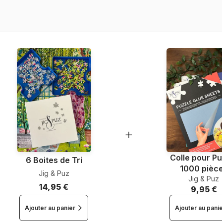
Référence
EAN
Nombre de pièces
Dimensions
Colle pour Pu
6 Boites de Tri
1000 pièc
Jig & Puz
Jig & Puz
14,95 €
9,95 €
Ajouter au panier
Ajouter au pani