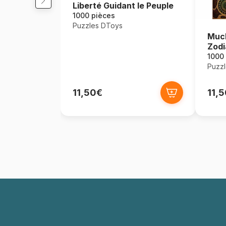
Liberté Guidant le Peuple
1000 pièces
Puzzles DToys
Much
Zodi
1000
Puzz
11,50€
11,