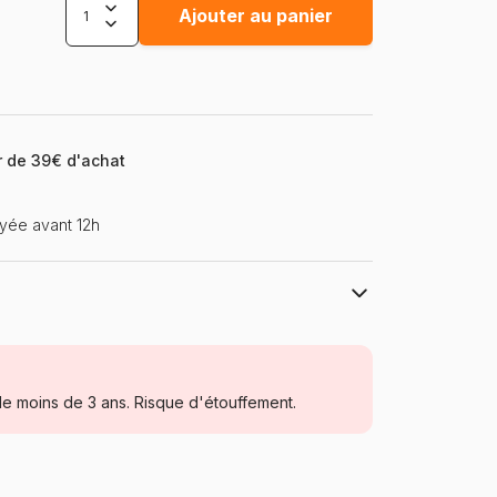
Ajouter au panier
ir de 39€ d'achat
yée avant 12h
Puzzles DToys, des puzzles à petits prix
Puzzles - Art
e moins de 3 ans. Risque d'étouffement.
Puzzle pour Adultes (500 à 48.000
pièces)
Roumanie