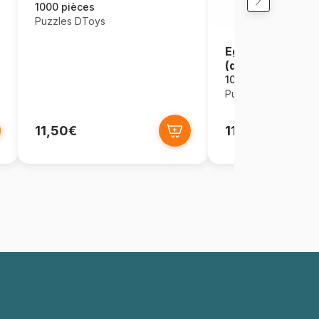
1000 pièces
Puzzles DToys
Egypte ancienne
(détail)
1000 pièces
Puzzles DToys
11,50€
11,50€