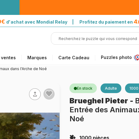
39€
4
d'achat avec Mondial Relay | Profitez du paiement en
Puzzles photo
 ventes
Marques
Carte Cadeau
imaux dans l'Arche de Noé
En stock
Adulte
1000
Brueghel Pieter
-
B
Entrée des Animaux
Noé
1000 pièces