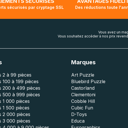
AIEMENTS SÉCURISÉS
AVANTAGES FIDÉLI
rts sécurisés par cryptage SSL
Des réductions toute l'an
Vous avez un mag
Vous souhaitez accéder à nos prix revend
s
Marques
 2 à 99 pièces
Art Puzzle
 100 à 199 pièces
Bluebird Puzzle
s 200 à 499 pièces
Castorland
s 500 à 999 pièces
Clementoni
 1 000 pièces
Cobble Hill
 1 500 pièces
Cubic Fun
s 2 000 pièces
D-Toys
s 3 000 pièces
Educa
s 4 000 à 9 000 pièces
Eurographics