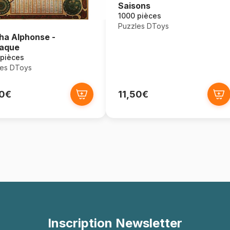
Saisons
1000 pièces
Puzzles DToys
a Alphonse -
aque
 pièces
les DToys
50€
11,50€
Inscription Newsletter