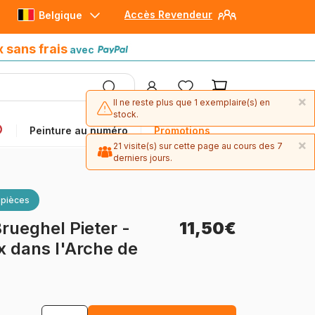
Accès Revendeur
Belgique
Paiement en 4x sans frais
avec Paypal
x sans frais
avec
×
Il ne reste plus que 1 exemplaire(s) en
stock.
Peinture au numéro
Promotions
×
21 visite(s) sur cette page au cours des 7
derniers jours.
 pièces
rueghel Pieter -
11,50€
 dans l'Arche de