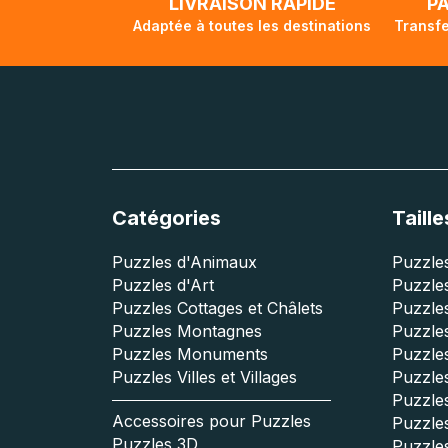
LIVRAISON RAPIDE
P
Adaptée à toutes les destinations
Transfe
Catégories
Taille
Puzzles d'Animaux
Puzzles
Puzzles d'Art
Puzzles
Puzzles Cottages et Châlets
Puzzle
Puzzles Montagnes
Puzzle
Puzzles Monuments
Puzzles
Puzzles Villes et Villages
Puzzles
Puzzle
Accessoires pour Puzzles
Puzzle
Puzzles 3D
Puzzle