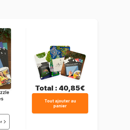
DToys-75253
5947502875253
1000 pièces
68 x 47 cm
Total :
40,85€
zzle
es
Tout ajouter au
panier
er