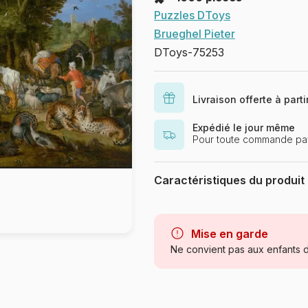
Puzzles DToys
Brueghel Pieter
DToys-75253
Livraison offerte à part
Expédié le jour même
Pour toute commande pa
Caractéristiques du produit
Marque
Catégorie
Mise en garde
Ne convient pas aux enfants d
Age
Provenance