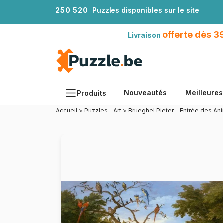
2
5
0
5
2
0
Puzzles disponibles sur le site
Livraison offerte dès 39€*
avec Mondial Relay
offerte dès 
Livraison
Nouveautés
Meilleures
Produits
Accueil
>
Puzzles - Art
>
Brueghel Pieter - Entrée des An
Thèmes
Tailles
Formats
Âges
Artistes
Accessoires
Puzzles en bois