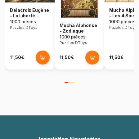
Delacroix Eugène
Mucha Alpho
- La Liberté
- Les 4 Sais
Guidant le Peuple
1000 pièces
1000 pièces
Mucha Alphonse
Puzzles DToys
Puzzles DToys
- Zodiaque
1000 pièces
Puzzles DToys
11,50€
11,50€
11,50€