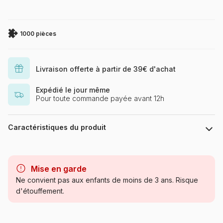
1000 pièces
Livraison offerte à partir de 39€ d'achat
Expédié le jour même
Pour toute commande payée avant 12h
Caractéristiques du produit
Marque
Puzzles DToys, des puzzles à
petits prix
Mise en garde
Ne convient pas aux enfants de moins de 3 ans. Risque
Catégorie
Puzzles - Art
d'étouffement.
Age
Puzzle pour Adultes (500 à