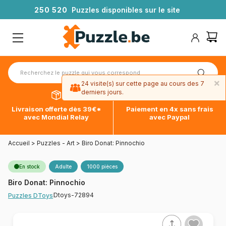
2
5
0
5
2
0
Puzzles disponibles sur le site
×
24 visite(s) sur cette page au cours des 7
derniers jours.
Livraison offerte dès 39€*
Paiement en 4x sans frais
avec Mondial Relay
avec Paypal
Accueil
>
Puzzles - Art
>
Biro Donat: Pinnochio
En stock
Adulte
1000 pièces
Biro Donat: Pinnochio
Dtoys-72894
Puzzles DToys