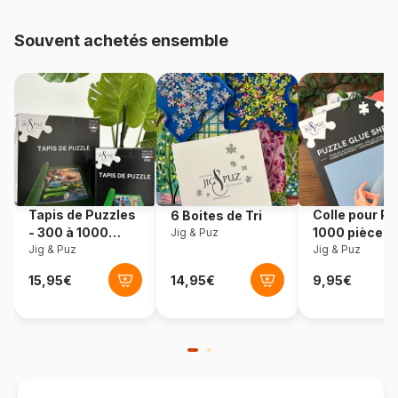
48.000 pièces)
Souvent achetés ensemble
Provenance
Roumanie
Référence
Dtoys-72894
EAN
5947502872894
Nombre de pièces
1000 pièces
Tapis de Puzzles
Colle pour Pu
6 Boites de Tri
Dimensions
68 x 47 cm
- 300 à 1000
1000 pièces
Jig & Puz
pièces
Jig & Puz
Jig & Puz