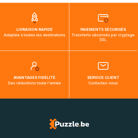
que pendant la traversée, le suivi de votre commande ne
soit pas modifié. Ce dernier reprendra lorsque votre colis
aura touché terre.
LIVRAISON RAPIDE
PAIEMENTS SÉCURISÉS
Adaptée à toutes les destinations
Transferts sécurisés par cryptage
SSL
AVANTAGES FIDÉLITÉ
SERVICE CLIENT
Des réductions toute l'année
Contactez-nous