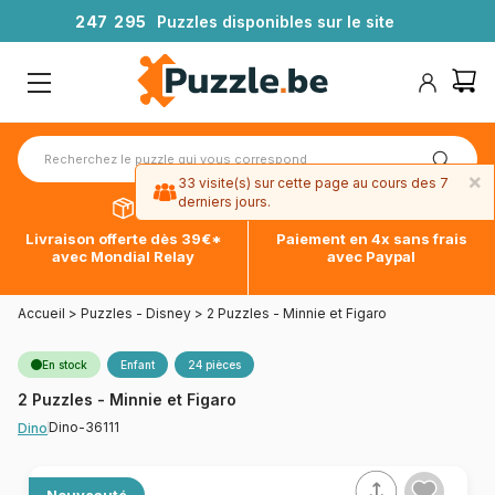
2
4
7
2
9
5
Puzzles disponibles sur le site
×
33 visite(s) sur cette page au cours des 7
derniers jours.
Livraison offerte dès 39€*
Paiement en 4x sans frais
avec Mondial Relay
avec Paypal
Accueil
>
Puzzles - Disney
>
2 Puzzles - Minnie et Figaro
En stock
Enfant
24 pièces
2 Puzzles - Minnie et Figaro
Dino-36111
Dino
Nouveauté