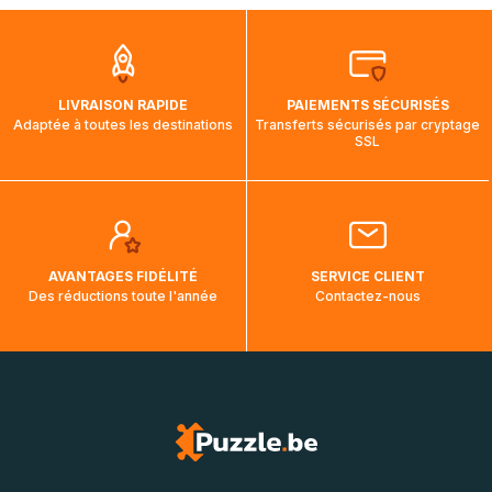
que pendant la traversée, le suivi de votre commande ne
soit pas modifié. Ce dernier reprendra lorsque votre colis
aura touché terre.
LIVRAISON RAPIDE
PAIEMENTS SÉCURISÉS
Adaptée à toutes les destinations
Transferts sécurisés par cryptage
SSL
AVANTAGES FIDÉLITÉ
SERVICE CLIENT
Des réductions toute l'année
Contactez-nous