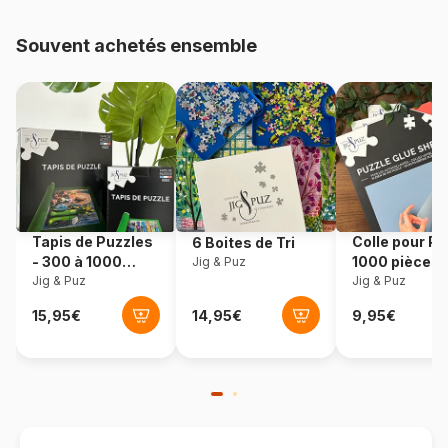
Provenance
Tchéquie
Souvent achetés ensemble
Référence
Dino-36111
EAN
8590878361119
Nombre de pièces
24 pièces
Dimensions
27 x 18 cm
Tapis de Puzzles
Colle pour Pu
6 Boites de Tri
- 300 à 1000
1000 pièces
Jig & Puz
pièces
Jig & Puz
Jig & Puz