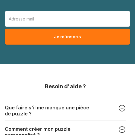
Besoin d'aide ?
Que faire s'il me manque une pièce
de puzzle ?
Tous les fabricants produisent leurs puzzles avec le plus
Comment créer mon puzzle
grand soin, mais il peut quand même arriver qu'il vous