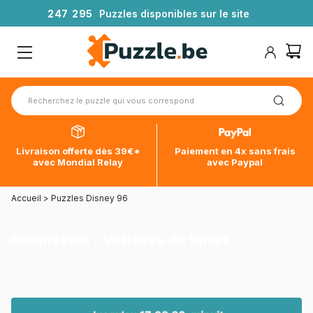
2
4
7
2
9
5
Puzzles disponibles sur le site
Livraison offerte dès 39€*
Paiement en 4x sans frais
avec Mondial Relay
avec Paypal
Accueil
>
Puzzles Disney 96
Maquettes - Voitures de Sport