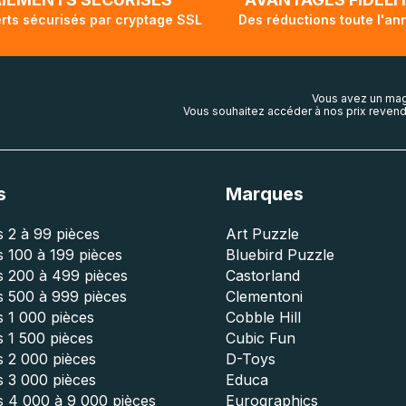
rts sécurisés par cryptage SSL
Des réductions toute l'an
Vous avez un mag
Vous souhaitez accéder à nos prix revend
s
Marques
 2 à 99 pièces
Art Puzzle
 100 à 199 pièces
Bluebird Puzzle
s 200 à 499 pièces
Castorland
s 500 à 999 pièces
Clementoni
 1 000 pièces
Cobble Hill
 1 500 pièces
Cubic Fun
s 2 000 pièces
D-Toys
s 3 000 pièces
Educa
s 4 000 à 9 000 pièces
Eurographics