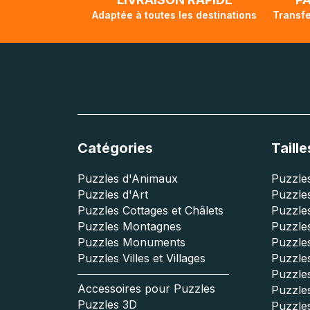
Adaptée à toutes les destinations
Transfe
Catégories
Taille
Puzzles d'Animaux
Puzzles
Puzzles d'Art
Puzzles
Puzzles Cottages et Châlets
Puzzle
Puzzles Montagnes
Puzzle
Puzzles Monuments
Puzzles
Puzzles Villes et Villages
Puzzles
Puzzle
Accessoires pour Puzzles
Puzzle
Puzzles 3D
Puzzle