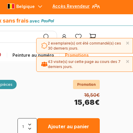
Accès Revendeur
Belgique
Paiement en 4x sans frais
avec Paypal
x sans frais
avec
×
2 exemplaire(s) ont été commandé(s) ces
30 derniers jours.
Peinture au numéro
Promotions
×
43 visite(s) sur cette page au cours des 7
derniers jours.
 pièces
Promotion
16,50€
15,68€
Ajouter au panier