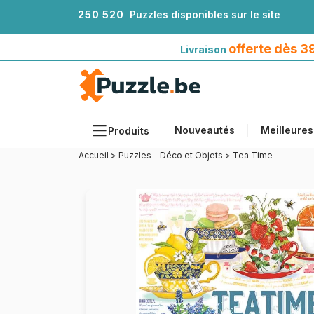
2
5
0
5
2
0
Puzzles disponibles sur le site
Livraison offerte dès 39€*
avec Mondial Relay
offerte dès 
Livraison
Nouveautés
Meilleures
Produits
Accueil
>
Puzzles - Déco et Objets
>
Tea Time
Thèmes
Tailles
Formats
Âges
Artistes
Accessoires
Puzzles en bois