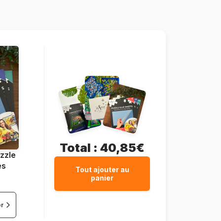
1000 pièces
68 x 49 cm
Total :
40,85€
zzle
es
Tout ajouter au
panier
er