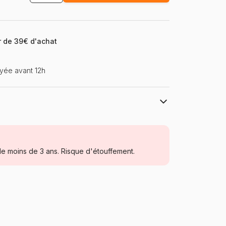
ir de 39€ d'achat
yée avant 12h
Cobble Hill
Puzzles - Déco et Objets
e moins de 3 ans. Risque d'étouffement.
Puzzle pour Adultes (500 à 48.000
pièces)
États-Unis
Cobble-Hill-40116
625012401166