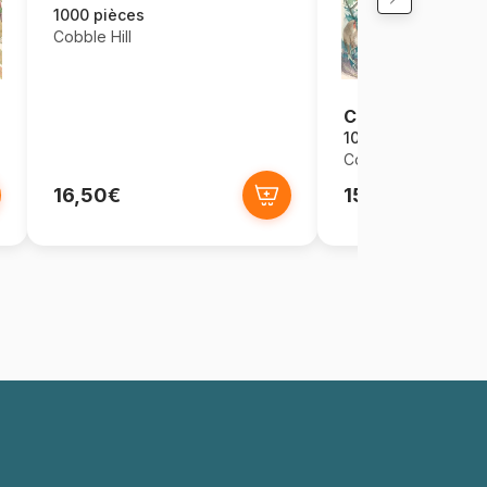
1000 pièces
Cobble Hill
Country Diary - 
1000 pièces
Cobble Hill
16,50€
15,68€
16,5