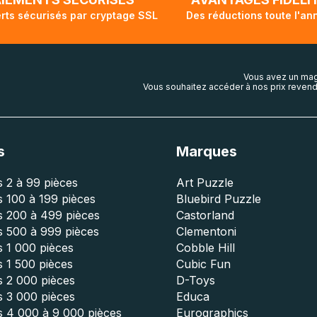
rts sécurisés par cryptage SSL
Des réductions toute l'an
Vous avez un mag
Vous souhaitez accéder à nos prix revend
s
Marques
 2 à 99 pièces
Art Puzzle
 100 à 199 pièces
Bluebird Puzzle
s 200 à 499 pièces
Castorland
s 500 à 999 pièces
Clementoni
 1 000 pièces
Cobble Hill
 1 500 pièces
Cubic Fun
s 2 000 pièces
D-Toys
s 3 000 pièces
Educa
s 4 000 à 9 000 pièces
Eurographics