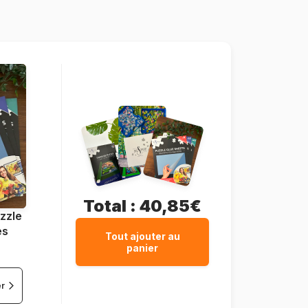
1000 pièces
67 x 48 cm
Total :
40,85€
zzle
es
Tout ajouter au
panier
er