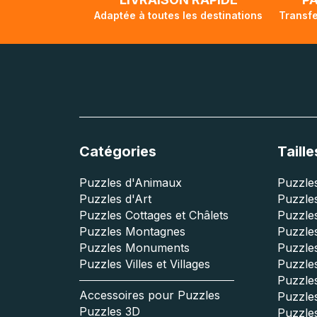
Adaptée à toutes les destinations
Transfe
Catégories
Taille
Puzzles d'Animaux
Puzzles
Puzzles d'Art
Puzzles
Puzzles Cottages et Châlets
Puzzle
Puzzles Montagnes
Puzzle
Puzzles Monuments
Puzzles
Puzzles Villes et Villages
Puzzles
Puzzle
Accessoires pour Puzzles
Puzzle
Puzzles 3D
Puzzle