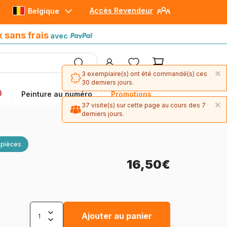
Accès Revendeur
Belgique
Paiement en 4x sans frais
avec Paypal
x sans frais
avec
×
3 exemplaire(s) ont été commandé(s) ces
30 derniers jours.
Peinture au numéro
Promotions
×
37 visite(s) sur cette page au cours des 7
derniers jours.
 pièces
16,50€
Ajouter au panier