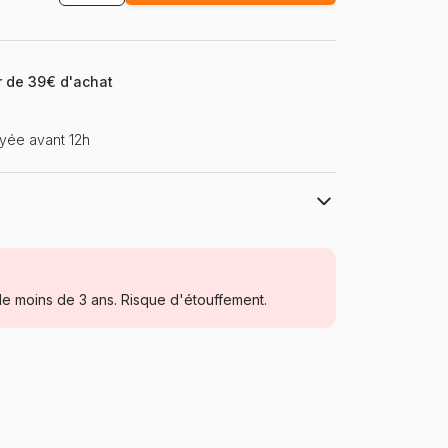
ir de 39€ d'achat
yée avant 12h
Cobble Hill
Puzzles - Forêts, Fleurs et Jardins
e moins de 3 ans. Risque d'étouffement.
Puzzle pour Adultes (500 à 48.000
pièces)
USA
Cobble-Hill-40348
625012403481