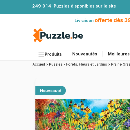
2
4
9
0
1
4
Puzzles disponibles sur le site
Livraison offerte dès 39€*
avec Mondial Relay
offerte dès 
Livraison
Nouveautés
Meilleures
Produits
Accueil
>
Puzzles - Forêts, Fleurs et Jardins
>
Prairie Gra
Thèmes
Tailles
Formats
Nouveauté
Âges
Artistes
Accessoires
Puzzles en bois