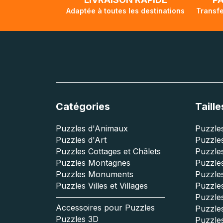
Adaptée à toutes les destinations
Transfe
Catégories
Taille
Puzzles d'Animaux
Puzzles
Puzzles d'Art
Puzzles
Puzzles Cottages et Châlets
Puzzle
Puzzles Montagnes
Puzzle
Puzzles Monuments
Puzzles
Puzzles Villes et Villages
Puzzles
Puzzle
Accessoires pour Puzzles
Puzzle
Puzzles 3D
Puzzle