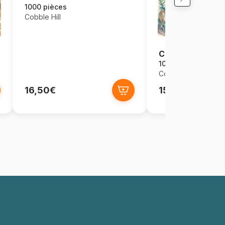
1000 pièces
Cobble Hill
Country Diary - 
1000 pièces
Cobble Hill
16,50€
15,68€
16,5