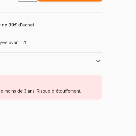
ir de 39€ d'achat
yée avant 12h
Cobble Hill
Puzzles - Oiseaux
e moins de 3 ans. Risque d'étouffement.
Puzzle pour Adultes (500 à 48.000
pièces)
États-Unis
Cobble-Hill-40163
625012401630