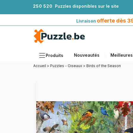
2
5
0
5
2
0
Puzzles disponibles sur le site
Livraison offerte dès 39€*
avec Mondial Relay
offerte dès 
Livraison
Nouveautés
Meilleures
Produits
Accueil
>
Puzzles - Oiseaux
>
Birds of the Season
Thèmes
Tailles
Formats
Âges
Artistes
Accessoires
Puzzles en bois