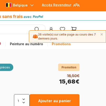
Accès Revendeur
Belgique
Paiement en 4x sans frais
avec Paypal
x sans frais
avec
×
26 visite(s) sur cette page au cours des 7
derniers jours.
Peinture au numéro
Promotions
 pièces
Promotion
16,50€
15,68€
Ajouter au panier