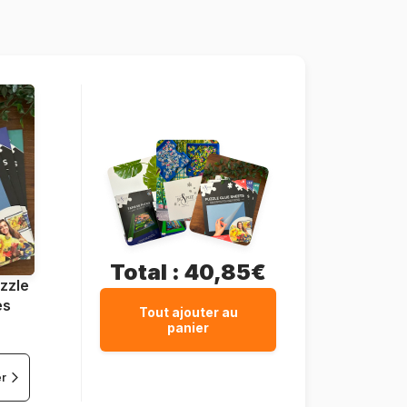
1000 pièces
68 x 49 cm
Total :
40,85€
zzle
es
Tout ajouter au
panier
er