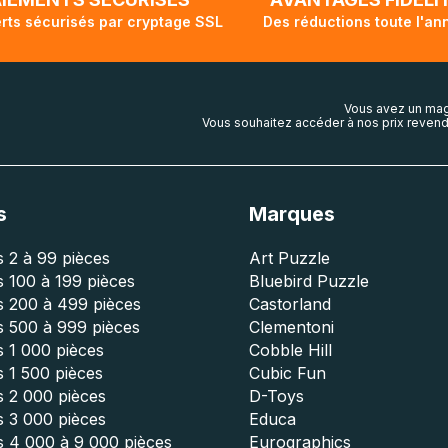
rts sécurisés par cryptage SSL
Des réductions toute l'an
Vous avez un mag
Vous souhaitez accéder à nos prix revend
s
Marques
 2 à 99 pièces
Art Puzzle
 100 à 199 pièces
Bluebird Puzzle
s 200 à 499 pièces
Castorland
s 500 à 999 pièces
Clementoni
 1 000 pièces
Cobble Hill
 1 500 pièces
Cubic Fun
s 2 000 pièces
D-Toys
s 3 000 pièces
Educa
s 4 000 à 9 000 pièces
Eurographics