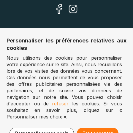
Nos sites
Personnaliser les préférences relatives aux
cookies
Allemagne :
www.puzzle.de
Nous utilisons des cookies pour personnaliser
Autriche :
www.puzzle.at
votre expérience sur le site. Ainsi, nous recueillons
Belgique :
www.puzzle.be
lors de vos visites des données vous concernant.
Royaume Uni :
www.jigsawpuzzle.co.uk
Ces données nous permettent de vous proposer
des offres publicitaires personnalisées via des
partenaires, et de suivre vos données de
Accès revendeurs / détaillants
navigation sur notre site. Vous pouvez choisir
d'accepter ou de
refuser
les cookies. Si vous
Vous avez un magasin ?
souhaitez en savoir plus, cliquez sur «
Vous souhaitez accéder à nos prix revendeurs ?
Personnaliser mes choix ».
Puzzle.be 2025
16,95€
Ajouter au panier