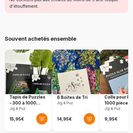
monde des puzzles.
d'étouffement.
Age
Puzzle pour Adultes (500 à
48.000 pièces)
Provenance
Fabriqué en France
Souvent achetés ensemble
Référence
Calypto-7113
EAN
3373910071130
Nombre de pièces
1000 pièces
Dimensions
68 x 48 cm
Tapis de Puzzles
Colle pour Pu
6 Boites de Tri
- 300 à 1000
1000 pièces
Jig & Puz
pièces
Jig & Puz
Jig & Puz