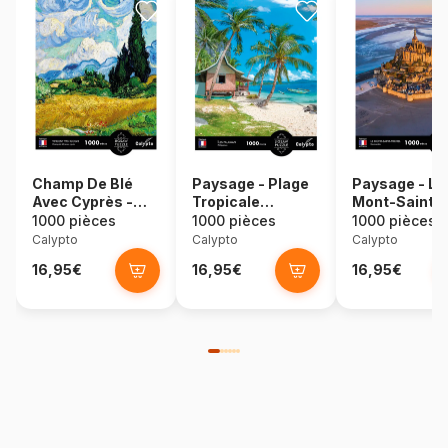
Champ De Blé
Paysage - Plage
Paysage - Le
Avec Cyprès -
Tropicale
Mont-Saint-
Vincent Van Gogh
Palawan -
Michel -
1000 pièces
1000 pièces
1000 pièces
Philippines
Normandie
Calypto
Calypto
Calypto
16,95€
16,95€
16,95€