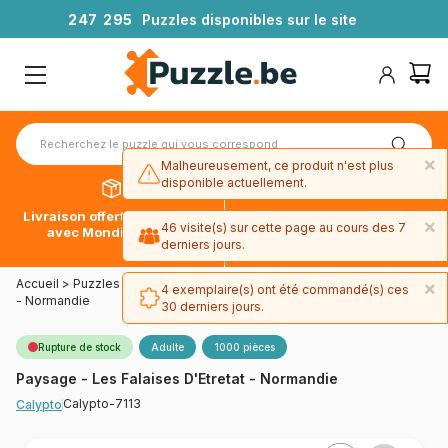
2
4
7
2
9
5
Puzzles disponibles sur le site
×
Malheureusement, ce produit n'est plus
disponible actuellement.
Livraison offerte dès 39€*
Paiement en 4x sans frais
×
46 visite(s) sur cette page au cours des 7
avec Mondial Relay
avec Paypal
derniers jours.
Accueil
>
Puzzles - Mers et Océans
>
Paysage - Les Falaises D'Etretat
×
4 exemplaire(s) ont été commandé(s) ces
- Normandie
30 derniers jours.
Rupture de stock
Adulte
1000 pièces
Paysage - Les Falaises D'Etretat - Normandie
Calypto-7113
Calypto