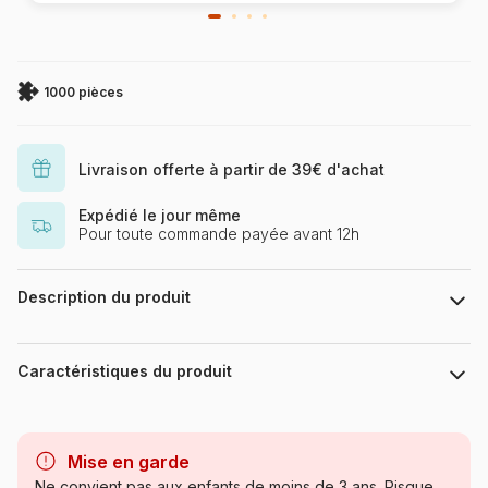
1000 pièces
Livraison offerte à partir de 39€ d'achat
Expédié le jour même
Pour toute commande payée avant 12h
Description du produit
Création Véronique Debroise
Avec 1000 pièces toutes différentes, une qualité d'impression
Caractéristiques du produit
issue des dernières technologies permettant d'obtenir de
nouvelles couleurs, en particulier au niveau des bleus et des
verts, un toucher soyeux, des boîtes plus compactes et une
Marque
Calypto
fabrication Française, pour limiter l'empreinte carbone, la
Mise en garde
gamme Calypto propose un véritable renouveau dans le
Catégorie
Puzzles - Mers et Océans
Ne convient pas aux enfants de moins de 3 ans. Risque