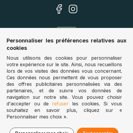
Nos sites
Personnaliser les préférences relatives aux
cookies
Allemagne :
www.puzzle.de
Nous utilisons des cookies pour personnaliser
Autriche :
www.puzzle.at
votre expérience sur le site. Ainsi, nous recueillons
Belgique :
www.puzzle.be
lors de vos visites des données vous concernant.
Royaume Uni :
www.jigsawpuzzle.co.uk
Ces données nous permettent de vous proposer
des offres publicitaires personnalisées via des
partenaires, et de suivre vos données de
Accès revendeurs / détaillants
navigation sur notre site. Vous pouvez choisir
d'accepter ou de
refuser
les cookies. Si vous
Vous avez un magasin ?
souhaitez en savoir plus, cliquez sur «
Vous souhaitez accéder à nos prix revendeurs ?
Personnaliser mes choix ».
Puzzle.be 2025
16,95€
Ajouter au panier