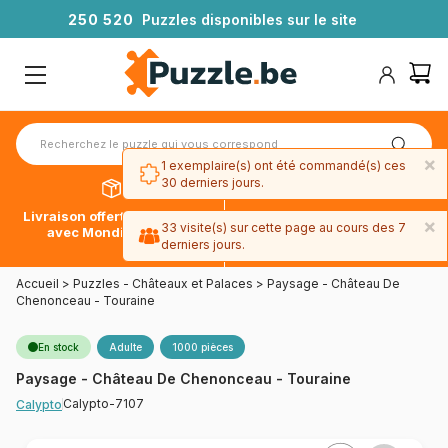
2
5
0
5
2
0
Puzzles disponibles sur le site
×
1 exemplaire(s) ont été commandé(s) ces
30 derniers jours.
Livraison offerte dès 39€*
Paiement en 4x sans frais
×
33 visite(s) sur cette page au cours des 7
avec Mondial Relay
avec Paypal
derniers jours.
Accueil
>
Puzzles - Châteaux et Palaces
>
Paysage - Château De
Chenonceau - Touraine
En stock
Adulte
1000 pièces
Paysage - Château De Chenonceau - Touraine
Calypto-7107
Calypto