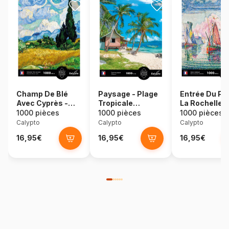
Champ De Blé
Paysage - Plage
Entrée Du Po
Avec Cyprès -
Tropicale
La Rochelle -
Vincent Van Gogh
Palawan -
Signac
1000 pièces
1000 pièces
1000 pièces
Philippines
Calypto
Calypto
Calypto
16,95€
16,95€
16,95€