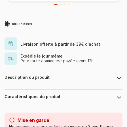
1000 pièces
Livraison offerte à partir de 39€ d'achat
Expédié le jour même
Pour toute commande payée avant 12h
Description du produit
Création Véronique Debroise
Avec 1000 pièces toutes différentes, une qualité d'impression
Caractéristiques du produit
issue des dernières technologies permettant d'obtenir de
nouvelles couleurs, en particulier au niveau des bleus et des
verts, un toucher soyeux, des boîtes plus compactes et une
Marque
Calypto
fabrication Française, pour limiter l'empreinte carbone, la
Mise en garde
gamme Calypto propose un véritable renouveau dans le
Catégorie
Puzzles - Châteaux et Palaces
Ne convient pas aux enfants de moins de 3 ans. Risque